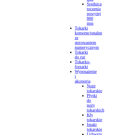
Średnica
toczenia
powyżej
800
mm
Tokarki
konwencjonalne
ze
sterowaniem
numerycznym
Tokarki
do rur
Tokarko-
frezarki
Wyposażenie
i
akcesoria
Noże
tokarskie
Płytki
do
noży
tokarskich
Kły
tokarskie
Imaki
tokarskie
Uchwyty