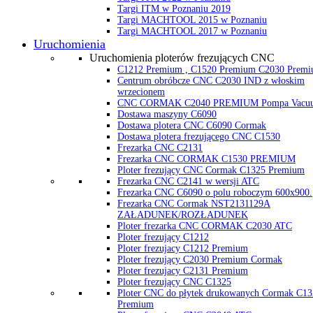
Targi ITM w Poznaniu 2019
Targi MACHTOOL 2015 w Poznaniu
Targi MACHTOOL 2017 w Poznaniu
Uruchomienia
Uruchomienia ploterów frezujących CNC
C1212 Premium , C1520 Premium C2030 Prem
Centrum obróbcze CNC C2030 IND z włoskim
wrzecionem
CNC CORMAK C2040 PREMIUM Pompa Vacu
Dostawa maszyny C6090
Dostawa plotera CNC C6090 Cormak
Dostawa plotera frezującego CNC C1530
Frezarka CNC C2131
Frezarka CNC CORMAK C1530 PREMIUM
Ploter frezujący CNC Cormak C1325 Premium
Frezarka CNC C2141 w wersji ATC
Frezarka CNC C6090 o polu roboczym 600x900.
Frezarka CNC Cormak NST2131129A
ZAŁADUNEK/ROZŁADUNEK
Ploter frezarka CNC CORMAK C2030 ATC
Ploter frezujący C1212
Ploter frezujacy C1212 Premium
Ploter frezujący C2030 Premium Cormak
Ploter frezujacy C2131 Premium
Ploter frezujący CNC C1325
Ploter CNC do płytek drukowanych Cormak C13
Premium