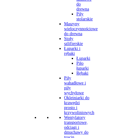
do
drewna
Piły
stolarskie
Maszyny
wieloczynnościowe
do drewna
Stoły
szlifierskie
Łuparki i
rębaki
Łuparki
Piło
łuparki
Rębaki
Piły
wahadłowe i
piły
wychyłowe
Okleiniarki do
krawędzi
prosto i
krzywoliniowych
Wentylatory
transportowe,
odciągi i
dmuchawy do
trocin