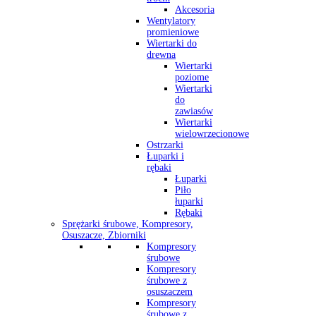
Akcesoria
Wentylatory
promieniowe
Wiertarki do
drewna
Wiertarki
poziome
Wiertarki
do
zawiasów
Wiertarki
wielowrzecionowe
Ostrzarki
Łuparki i
rębaki
Łuparki
Piło
łuparki
Rębaki
Sprężarki śrubowe, Kompresory,
Osuszacze, Zbiorniki
Kompresory
śrubowe
Kompresory
śrubowe z
osuszaczem
Kompresory
śrubowe z