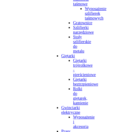
taśmowe
Wyposażenie
szlifierek
taśmowych
Gratownice
Szlifierki
narzędziowe
Stoły
szlifierskie
do
metalu
Giętarki
Giętarki
trójrolkowe
-
pierścieniowe
Giętarki
beztrzpieniowe
Rolki
do
giętarek,
kamienie
Gwinciarki
elektryczne
Wyposażenie
i
akcesoria
Prasy