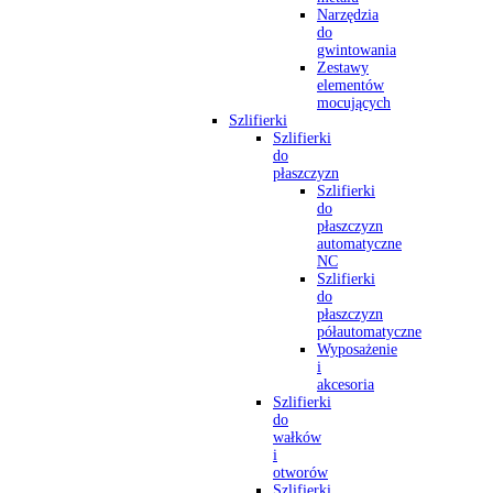
Narzędzia
do
gwintowania
Zestawy
elementów
mocujących
Szlifierki
Szlifierki
do
płaszczyzn
Szlifierki
do
płaszczyzn
automatyczne
NC
Szlifierki
do
płaszczyzn
półautomatyczne
Wyposażenie
i
akcesoria
Szlifierki
do
wałków
i
otworów
Szlifierki