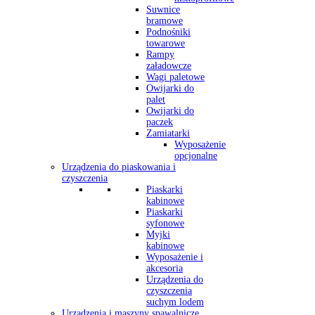
Suwnice
bramowe
Podnośniki
towarowe
Rampy
załadowcze
Wagi paletowe
Owijarki do
palet
Owijarki do
paczek
Zamiatarki
Wyposażenie
opcjonalne
Urządzenia do piaskowania i
czyszczenia
Piaskarki
kabinowe
Piaskarki
syfonowe
Myjki
kabinowe
Wyposażenie i
akcesoria
Urządzenia do
czyszczenia
suchym lodem
Urządzenia i maszyny spawalnicze