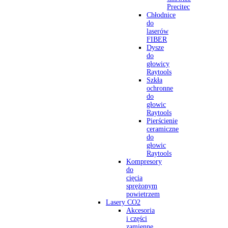
Precitec
Chłodnice
do
laserów
FIBER
Dysze
do
głowicy
Raytools
Szkła
ochronne
do
głowic
Raytools
Pierścienie
ceramiczne
do
głowic
Raytools
Kompresory
do
cięcia
sprężonym
powietrzem
Lasery CO2
Akcesoria
i części
zamienne