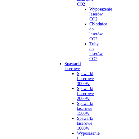
CO2
Wyposażenie
laserów
CO2
Chłodnice
do
laserów
CO2
Tuby
do
laserów
CO2
Spawarki
laserowe
Spawarki
Laserowe
3000W
Spawarki
Laserowe
2000W
Spawarki
laserowe
1500W
Spawarki
laserowe
1000W
Wyposażenie
i