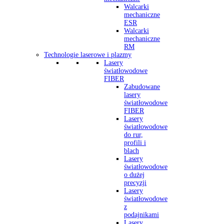
Walcarki
mechaniczne
ESR
Walcarki
mechaniczne
RM
Technologie laserowe i plazmy
Lasery
światłowodowe
FIBER
Zabudowane
lasery
światłowodowe
FIBER
Lasery
światłowodowe
do rur,
profili i
blach
Lasery
światłowodowe
o dużej
precyzji
Lasery
światłowodowe
z
podajnikami
Lasery