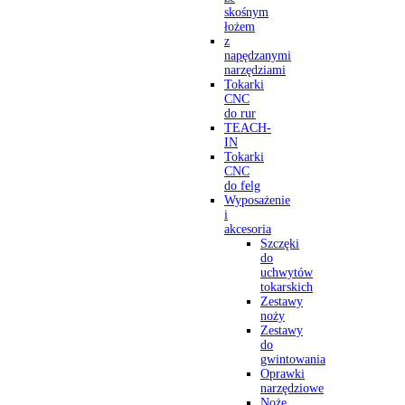
skośnym
łożem
z
napędzanymi
narzędziami
Tokarki
CNC
do rur
TEACH-
IN
Tokarki
CNC
do felg
Wyposażenie
i
akcesoria
Szczęki
do
uchwytów
tokarskich
Zestawy
noży
Zestawy
do
gwintowania
Oprawki
narzędziowe
Noże