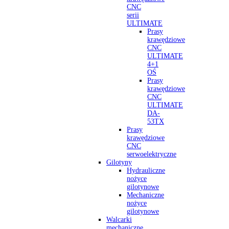
CNC
serii
ULTIMATE
Prasy
krawędziowe
CNC
ULTIMATE
4+1
OŚ
Prasy
krawędziowe
CNC
ULTIMATE
DA-
53TX
Prasy
krawędziowe
CNC
serwoelektryczne
Gilotyny
Hydrauliczne
nożyce
gilotynowe
Mechaniczne
nożyce
gilotynowe
Walcarki
mechaniczne