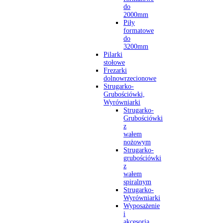
do
2000mm
Piły
formatowe
do
3200mm
Pilarki
stołowe
Frezarki
dolnowrzecionowe
Strugarko-
Grubościówki,
Wyrówniarki
Strugarko-
Grubościówki
z
wałem
nożowym
Strugarko-
grubościówki
z
wałem
spiralnym
Strugarko-
Wyrówniarki
Wyposażenie
i
akcesoria