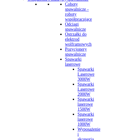
Coboty
spawalnicze -
roboty
współpracujące
Odciągi
spawalnicze
Ostrzałki do
elektrod
wolframowych
Pozycjonery
spawalnicze
Spawarki
laserowe
Spawarki
Laserowe
3000W
Spawarki
Laserowe
2000W
Spawarki
laserowe
1500W
Spawarki
laserowe
1000W
Wyposażenie
i
akcesoria