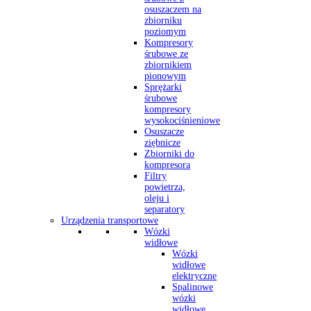
osuszaczem na
zbiorniku
poziomym
Kompresory
śrubowe ze
zbiornikiem
pionowym
Sprężarki
śrubowe
kompresory
wysokociśnieniowe
Osuszacze
ziębnicze
Zbiorniki do
kompresora
Filtry
powietrza,
oleju i
separatory
Urządzenia transportowe
Wózki
widłowe
Wózki
widłowe
elektryczne
Spalinowe
wózki
widłowe