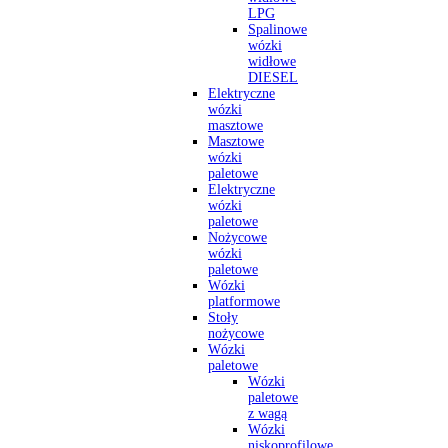
LPG
Spalinowe
wózki
widłowe
DIESEL
Elektryczne
wózki
masztowe
Masztowe
wózki
paletowe
Elektryczne
wózki
paletowe
Nożycowe
wózki
paletowe
Wózki
platformowe
Stoły
nożycowe
Wózki
paletowe
Wózki
paletowe
z wagą
Wózki
niskoprofilowe