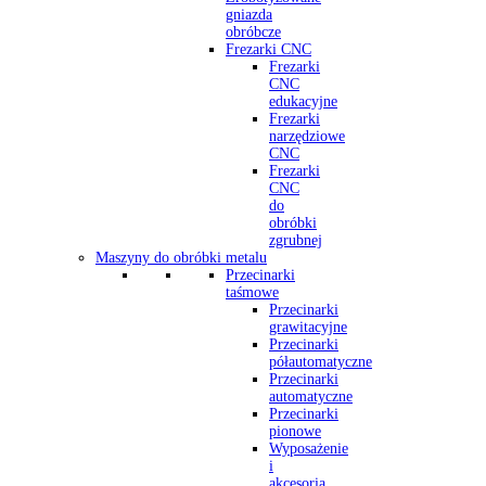
gniazda
obróbcze
Frezarki CNC
Frezarki
CNC
edukacyjne
Frezarki
narzędziowe
CNC
Frezarki
CNC
do
obróbki
zgrubnej
Maszyny do obróbki metalu
Przecinarki
taśmowe
Przecinarki
grawitacyjne
Przecinarki
półautomatyczne
Przecinarki
automatyczne
Przecinarki
pionowe
Wyposażenie
i
akcesoria