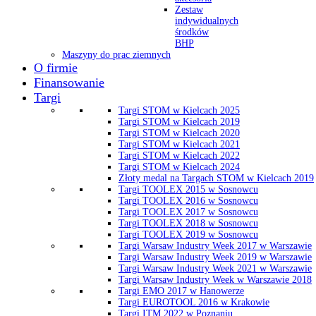
Zestaw
indywidualnych
środków
BHP
Maszyny do prac ziemnych
O firmie
Finansowanie
Targi
Targi STOM w Kielcach 2025
Targi STOM w Kielcach 2019
Targi STOM w Kielcach 2020
Targi STOM w Kielcach 2021
Targi STOM w Kielcach 2022
Targi STOM w Kielcach 2024
Złoty medal na Targach STOM w Kielcach 2019
Targi TOOLEX 2015 w Sosnowcu
Targi TOOLEX 2016 w Sosnowcu
Targi TOOLEX 2017 w Sosnowcu
Targi TOOLEX 2018 w Sosnowcu
Targi TOOLEX 2019 w Sosnowcu
Targi Warsaw Industry Week 2017 w Warszawie
Targi Warsaw Industry Week 2019 w Warszawie
Targi Warsaw Industry Week 2021 w Warszawie
Targi Warsaw Industry Week w Warszawie 2018
Targi EMO 2017 w Hanowerze
Targi EUROTOOL 2016 w Krakowie
Targi ITM 2022 w Poznaniu