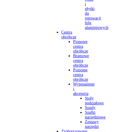
i
płytki
do
renowacji
felg
aluminiowych
Centra
obróbcze
Pionowe
centra
obróbcze
Bramowe
centra
obróbcze
Poziome
centra
obróbcze
Wyposażenie
i
akcesoria
Stoły
podziałowe
Sondy
Szafki
narzędziowe
Zestawy
narzędzi
Zrobotyzowane