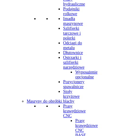
hydrauliczne
Podajniki
rolkowe
Imadła
maszynowe
Szlifierki
tarczowe i
polerki
Odciągi do
metalu
Dłutownice
Ostrzarki i
szlifierki
narzędziowe
Wyposażenie
opcjonalne
Pozycjonery
spawalnicze
Stoły
krzyżowe
Maszyny do obróbki blachy
Prasy
krawędziowe
CNC
Prasy
krawędziowe
CNC
BASE