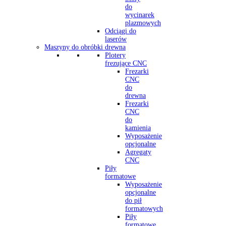
do
wycinarek
plazmowych
Odciągi do
laserów
Maszyny do obróbki drewna
Plotery
frezujące CNC
Frezarki
CNC
do
drewna
Frezarki
CNC
do
kamienia
Wyposażenie
opcjonalne
Agregaty
CNC
Piły
formatowe
Wyposażenie
opcjonalne
do pił
formatowych
Piły
formatowe