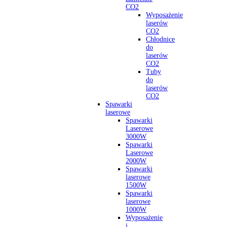
CO2
Wyposażenie
laserów
CO2
Chłodnice
do
laserów
CO2
Tuby
do
laserów
CO2
Spawarki
laserowe
Spawarki
Laserowe
3000W
Spawarki
Laserowe
2000W
Spawarki
laserowe
1500W
Spawarki
laserowe
1000W
Wyposażenie
i