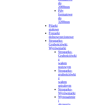
do
2000mm
Piły
formatowe
do
3200mm
Pilarki
stołowe
Frezarki
dolnowrzecionowe
Strugarko-
Grubościówki,
Wyrówniarki
Strugarko-
Grubościówki
z
wałem
nożowym
Strugarko-
grubościówki
z
wałem
spiralnym
Strugarko-
Wyrówniarki
Wyposażenie
i
akcesoria