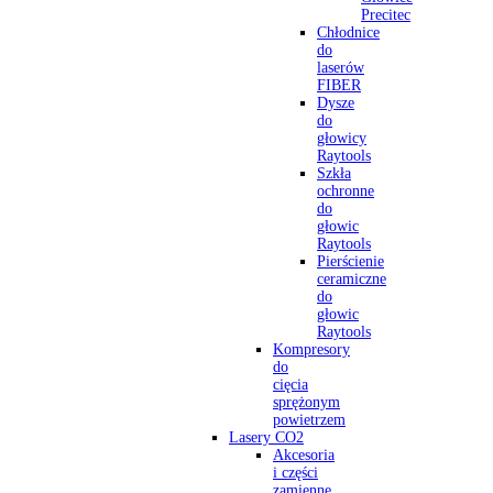
Precitec
Chłodnice
do
laserów
FIBER
Dysze
do
głowicy
Raytools
Szkła
ochronne
do
głowic
Raytools
Pierścienie
ceramiczne
do
głowic
Raytools
Kompresory
do
cięcia
sprężonym
powietrzem
Lasery CO2
Akcesoria
i części
zamienne