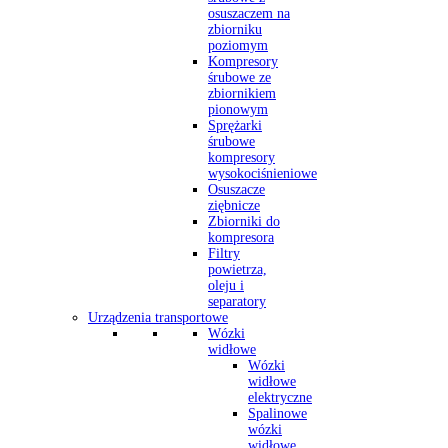
osuszaczem na
zbiorniku
poziomym
Kompresory
śrubowe ze
zbiornikiem
pionowym
Sprężarki
śrubowe
kompresory
wysokociśnieniowe
Osuszacze
ziębnicze
Zbiorniki do
kompresora
Filtry
powietrza,
oleju i
separatory
Urządzenia transportowe
Wózki
widłowe
Wózki
widłowe
elektryczne
Spalinowe
wózki
widłowe