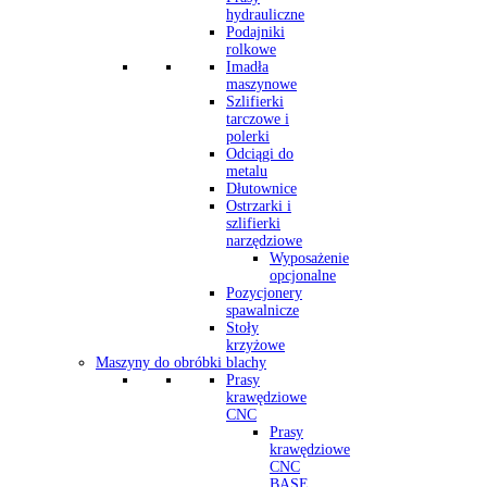
hydrauliczne
Podajniki
rolkowe
Imadła
maszynowe
Szlifierki
tarczowe i
polerki
Odciągi do
metalu
Dłutownice
Ostrzarki i
szlifierki
narzędziowe
Wyposażenie
opcjonalne
Pozycjonery
spawalnicze
Stoły
krzyżowe
Maszyny do obróbki blachy
Prasy
krawędziowe
CNC
Prasy
krawędziowe
CNC
BASE