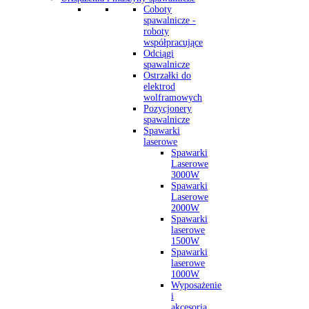
Coboty
spawalnicze -
roboty
współpracujące
Odciągi
spawalnicze
Ostrzałki do
elektrod
wolframowych
Pozycjonery
spawalnicze
Spawarki
laserowe
Spawarki
Laserowe
3000W
Spawarki
Laserowe
2000W
Spawarki
laserowe
1500W
Spawarki
laserowe
1000W
Wyposażenie
i
akcesoria