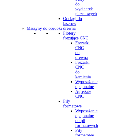
do
wycinarek
plazmowych
Odciągi do
laserów
Maszyny do obróbki drewna
Plotery
frezujące CNC
Frezarki
CNC
do
drewna
Frezarki
CNC
do
kamienia
Wyposażenie
opcjonalne
Agregaty
CNC
Piły
formatowe
Wyposażenie
opcjonalne
do pił
formatowych
Piły
formatowe