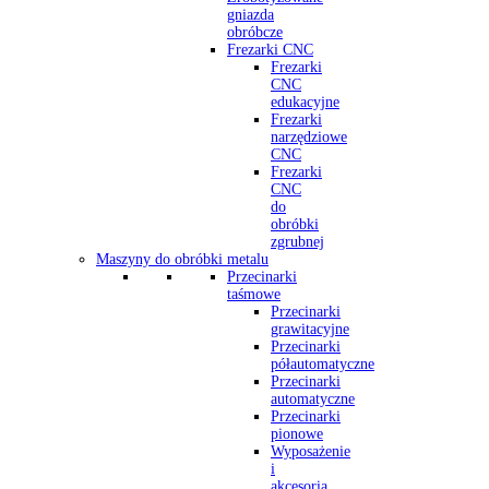
gniazda
obróbcze
Frezarki CNC
Frezarki
CNC
edukacyjne
Frezarki
narzędziowe
CNC
Frezarki
CNC
do
obróbki
zgrubnej
Maszyny do obróbki metalu
Przecinarki
taśmowe
Przecinarki
grawitacyjne
Przecinarki
półautomatyczne
Przecinarki
automatyczne
Przecinarki
pionowe
Wyposażenie
i
akcesoria