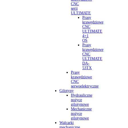
CNC
serii
ULTIMATE
Prasy
krawędziowe
CNC
ULTIMATE
4+1
OŚ
Prasy
krawędziowe
CNC
ULTIMATE
DA-
53TX
Prasy
krawędziowe
CNC
serwoelektryczne
Gilotyny
Hydrauliczne
nożyce
gilotynowe
Mechaniczne
nożyce
gilotynowe
Walcarki
mechaniczne