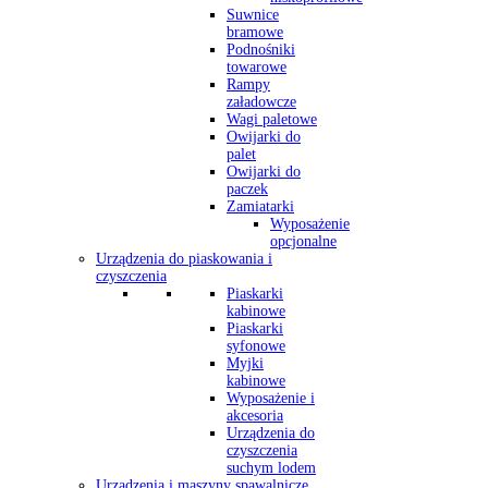
Suwnice
bramowe
Podnośniki
towarowe
Rampy
załadowcze
Wagi paletowe
Owijarki do
palet
Owijarki do
paczek
Zamiatarki
Wyposażenie
opcjonalne
Urządzenia do piaskowania i
czyszczenia
Piaskarki
kabinowe
Piaskarki
syfonowe
Myjki
kabinowe
Wyposażenie i
akcesoria
Urządzenia do
czyszczenia
suchym lodem
Urządzenia i maszyny spawalnicze