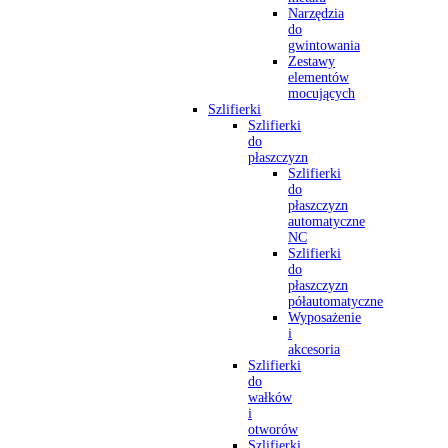
Narzędzia
do
gwintowania
Zestawy
elementów
mocujących
Szlifierki
Szlifierki
do
płaszczyzn
Szlifierki
do
płaszczyzn
automatyczne
NC
Szlifierki
do
płaszczyzn
półautomatyczne
Wyposażenie
i
akcesoria
Szlifierki
do
wałków
i
otworów
Szlifierki