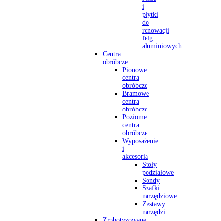
i
płytki
do
renowacji
felg
aluminiowych
Centra
obróbcze
Pionowe
centra
obróbcze
Bramowe
centra
obróbcze
Poziome
centra
obróbcze
Wyposażenie
i
akcesoria
Stoły
podziałowe
Sondy
Szafki
narzędziowe
Zestawy
narzędzi
Zrobotyzowane