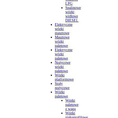
LPG
Spalinowe
wózki
widłowe
DIESEL
Elektryczne
wózki
masztowe
Masztowe
wózki
paletowe
Elektryczne
wózki
paletowe
Nożycowe
wózki
paletowe
Wózki
platformowe
Stoły
nożycowe
Wózki
paletowe
Wózki
paletowe
z wagą
Wózki
niskoprofilowe