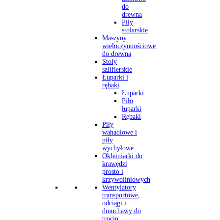
do
drewna
Piły
stolarskie
Maszyny
wieloczynnościowe
do drewna
Stoły
szlifierskie
Łuparki i
rębaki
Łuparki
Piło
łuparki
Rębaki
Piły
wahadłowe i
piły
wychyłowe
Okleiniarki do
krawędzi
prosto i
krzywoliniowych
Wentylatory
transportowe,
odciągi i
dmuchawy do
trocin