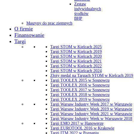
Zestaw
indywidualnych
środków
BHP
Maszyny do prac ziemnych
O firmie
Finansowanie
Targi
Targi STOM w Kielcach 2025
Targi STOM w Kielcach 2019
Targi STOM w Kielcach 2020
Targi STOM w Kielcach 2021
Targi STOM w Kielcach 2022
Targi STOM w Kielcach 2024
Złoty medal na Targach STOM w Kielcach 2019
Targi TOOLEX 2015 w Sosnowcu
Targi TOOLEX 2016 w Sosnowcu
Targi TOOLEX 2017 w Sosnowcu
Targi TOOLEX 2018 w Sosnowcu
Targi TOOLEX 2019 w Sosnowcu
Targi Warsaw Industry Week 2017 w Warszawie
Targi Warsaw Industry Week 2019 w Warszawie
Targi Warsaw Industry Week 2021 w Warszawie
Targi Warsaw Industry Week w Warszawie 2018
Targi EMO 2017 w Hanowerze
Targi EUROTOOL 2016 w Krakowie
Targi ITM 2022 w Poznaniu