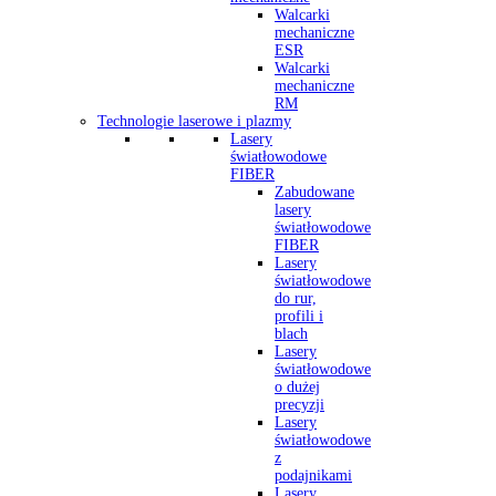
Walcarki
mechaniczne
ESR
Walcarki
mechaniczne
RM
Technologie laserowe i plazmy
Lasery
światłowodowe
FIBER
Zabudowane
lasery
światłowodowe
FIBER
Lasery
światłowodowe
do rur,
profili i
blach
Lasery
światłowodowe
o dużej
precyzji
Lasery
światłowodowe
z
podajnikami
Lasery