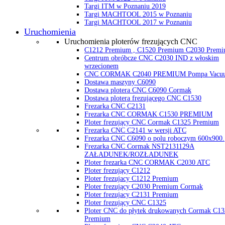
Targi ITM w Poznaniu 2019
Targi MACHTOOL 2015 w Poznaniu
Targi MACHTOOL 2017 w Poznaniu
Uruchomienia
Uruchomienia ploterów frezujących CNC
C1212 Premium , C1520 Premium C2030 Prem
Centrum obróbcze CNC C2030 IND z włoskim
wrzecionem
CNC CORMAK C2040 PREMIUM Pompa Vacu
Dostawa maszyny C6090
Dostawa plotera CNC C6090 Cormak
Dostawa plotera frezującego CNC C1530
Frezarka CNC C2131
Frezarka CNC CORMAK C1530 PREMIUM
Ploter frezujący CNC Cormak C1325 Premium
Frezarka CNC C2141 w wersji ATC
Frezarka CNC C6090 o polu roboczym 600x900.
Frezarka CNC Cormak NST2131129A
ZAŁADUNEK/ROZŁADUNEK
Ploter frezarka CNC CORMAK C2030 ATC
Ploter frezujący C1212
Ploter frezujacy C1212 Premium
Ploter frezujący C2030 Premium Cormak
Ploter frezujacy C2131 Premium
Ploter frezujący CNC C1325
Ploter CNC do płytek drukowanych Cormak C13
Premium