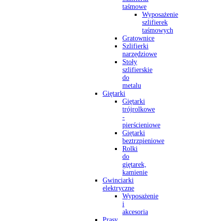
taśmowe
Wyposażenie
szlifierek
taśmowych
Gratownice
Szlifierki
narzędziowe
Stoły
szlifierskie
do
metalu
Giętarki
Giętarki
trójrolkowe
-
pierścieniowe
Giętarki
beztrzpieniowe
Rolki
do
giętarek,
kamienie
Gwinciarki
elektryczne
Wyposażenie
i
akcesoria
Prasy