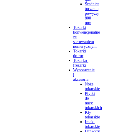
Średnica
toczenia
powyżej
800
mm
Tokarki
konwencjonalne
ze
sterowaniem
numerycznym
Tokarki
do rur
Tokarko-
frezarki
Wyposażenie
i
akcesoria
Noże
tokarskie
Płytki
do
noży
tokarskich
Kły
tokarskie
Imaki
tokarskie
Uchwyty