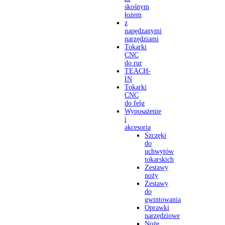
skośnym
łożem
z
napędzanymi
narzędziami
Tokarki
CNC
do rur
TEACH-
IN
Tokarki
CNC
do felg
Wyposażenie
i
akcesoria
Szczęki
do
uchwytów
tokarskich
Zestawy
noży
Zestawy
do
gwintowania
Oprawki
narzędziowe
Noże