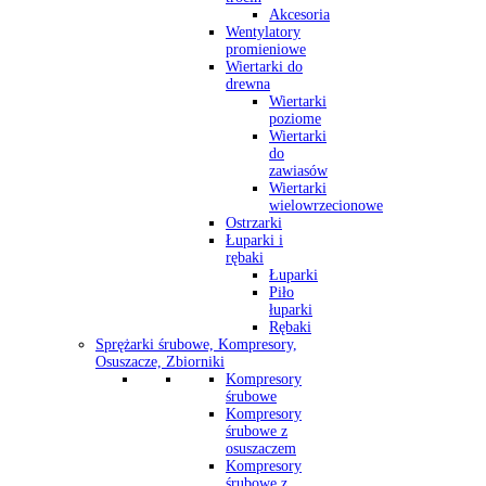
Akcesoria
Wentylatory
promieniowe
Wiertarki do
drewna
Wiertarki
poziome
Wiertarki
do
zawiasów
Wiertarki
wielowrzecionowe
Ostrzarki
Łuparki i
rębaki
Łuparki
Piło
łuparki
Rębaki
Sprężarki śrubowe, Kompresory,
Osuszacze, Zbiorniki
Kompresory
śrubowe
Kompresory
śrubowe z
osuszaczem
Kompresory
śrubowe z