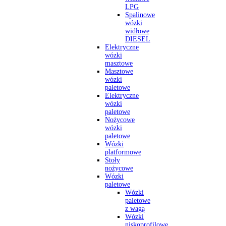
LPG
Spalinowe
wózki
widłowe
DIESEL
Elektryczne
wózki
masztowe
Masztowe
wózki
paletowe
Elektryczne
wózki
paletowe
Nożycowe
wózki
paletowe
Wózki
platformowe
Stoły
nożycowe
Wózki
paletowe
Wózki
paletowe
z wagą
Wózki
niskoprofilowe