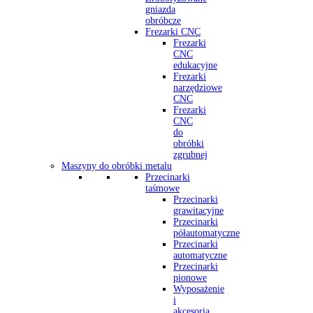
gniazda
obróbcze
Frezarki CNC
Frezarki
CNC
edukacyjne
Frezarki
narzędziowe
CNC
Frezarki
CNC
do
obróbki
zgrubnej
Maszyny do obróbki metalu
Przecinarki
taśmowe
Przecinarki
grawitacyjne
Przecinarki
półautomatyczne
Przecinarki
automatyczne
Przecinarki
pionowe
Wyposażenie
i
akcesoria