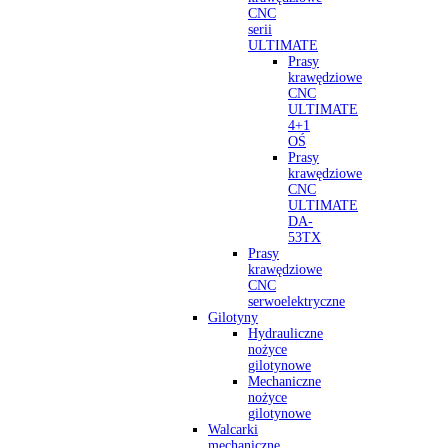
CNC
serii
ULTIMATE
Prasy
krawędziowe
CNC
ULTIMATE
4+1
OŚ
Prasy
krawędziowe
CNC
ULTIMATE
DA-
53TX
Prasy
krawędziowe
CNC
serwoelektryczne
Gilotyny
Hydrauliczne
nożyce
gilotynowe
Mechaniczne
nożyce
gilotynowe
Walcarki
mechaniczne