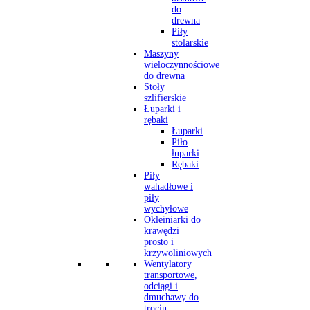
do
drewna
Piły
stolarskie
Maszyny
wieloczynnościowe
do drewna
Stoły
szlifierskie
Łuparki i
rębaki
Łuparki
Piło
łuparki
Rębaki
Piły
wahadłowe i
piły
wychyłowe
Okleiniarki do
krawędzi
prosto i
krzywoliniowych
Wentylatory
transportowe,
odciągi i
dmuchawy do
trocin