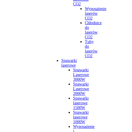
CO2
Wyposażenie
laserów
CO2
Chłodnice
do
laserów
CO2
Tuby
do
laserów
CO2
Spawarki
laserowe
Spawarki
Laserowe
3000W
Spawarki
Laserowe
2000W
Spawarki
laserowe
1500W
Spawarki
laserowe
1000W
Wyposażenie
i