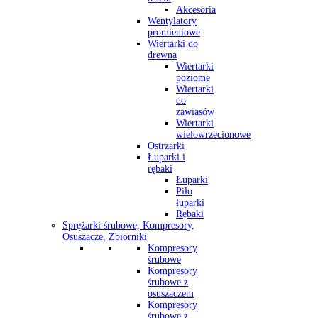
Akcesoria
Wentylatory
promieniowe
Wiertarki do
drewna
Wiertarki
poziome
Wiertarki
do
zawiasów
Wiertarki
wielowrzecionowe
Ostrzarki
Łuparki i
rębaki
Łuparki
Piło
łuparki
Rębaki
Sprężarki śrubowe, Kompresory,
Osuszacze, Zbiorniki
Kompresory
śrubowe
Kompresory
śrubowe z
osuszaczem
Kompresory
śrubowe z