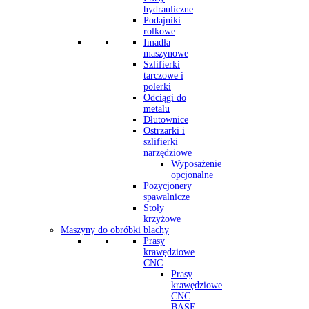
hydrauliczne
Podajniki
rolkowe
Imadła
maszynowe
Szlifierki
tarczowe i
polerki
Odciągi do
metalu
Dłutownice
Ostrzarki i
szlifierki
narzędziowe
Wyposażenie
opcjonalne
Pozycjonery
spawalnicze
Stoły
krzyżowe
Maszyny do obróbki blachy
Prasy
krawędziowe
CNC
Prasy
krawędziowe
CNC
BASE