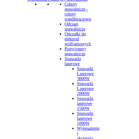
Coboty
spawalnicze -
roboty
współpracujące
Odciągi
spawalnicze
Ostrzałki do
elektrod
wolframowych
Pozycjonery
spawalnicze
Spawarki
laserowe
Spawarki
Laserowe
3000W
Spawarki
Laserowe
2000W
Spawarki
laserowe
1500W
Spawarki
laserowe
1000W
Wyposażenie
i
akcesoria