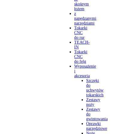
skośnym
łożem
z
napędzanymi
narzędziami
Tokarki
CNC
do rur
TEACH-
IN
Tokarki
CNC
do felg
Wyposażenie
i
akcesoria
Szczęki
do
uchwytów
tokarskich
Zestawy
noży
Zestawy
do
gwintowania
Oprawki
narzędziowe
Noże