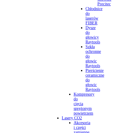
Precitec
Chłodnice
do
laserów
FIBER
Dysze
do
głowicy
Raytools
Szkła
ochronne
do
głowic
Raytools
Pierścienie
ceramiczne
do
głowic
Raytools
Kompresory
do
cięcia
sprężonym
powietrzem
Lasery CO2
Akcesoria
i części
zamienne