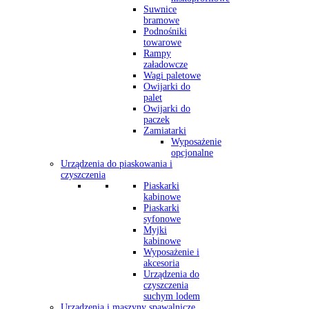
Suwnice
bramowe
Podnośniki
towarowe
Rampy
załadowcze
Wagi paletowe
Owijarki do
palet
Owijarki do
paczek
Zamiatarki
Wyposażenie
opcjonalne
Urządzenia do piaskowania i
czyszczenia
Piaskarki
kabinowe
Piaskarki
syfonowe
Myjki
kabinowe
Wyposażenie i
akcesoria
Urządzenia do
czyszczenia
suchym lodem
Urządzenia i maszyny spawalnicze