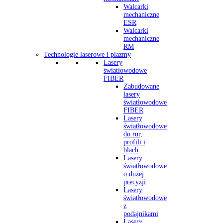
Walcarki
mechaniczne
ESR
Walcarki
mechaniczne
RM
Technologie laserowe i plazmy
Lasery
światłowodowe
FIBER
Zabudowane
lasery
światłowodowe
FIBER
Lasery
światłowodowe
do rur,
profili i
blach
Lasery
światłowodowe
o dużej
precyzji
Lasery
światłowodowe
z
podajnikami
Lasery