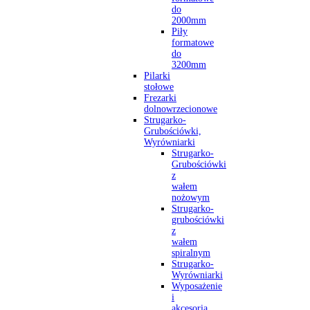
do
2000mm
Piły
formatowe
do
3200mm
Pilarki
stołowe
Frezarki
dolnowrzecionowe
Strugarko-
Grubościówki,
Wyrówniarki
Strugarko-
Grubościówki
z
wałem
nożowym
Strugarko-
grubościówki
z
wałem
spiralnym
Strugarko-
Wyrówniarki
Wyposażenie
i
akcesoria