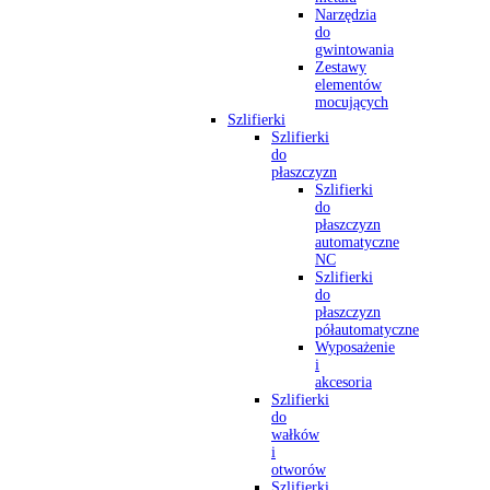
Narzędzia
do
gwintowania
Zestawy
elementów
mocujących
Szlifierki
Szlifierki
do
płaszczyzn
Szlifierki
do
płaszczyzn
automatyczne
NC
Szlifierki
do
płaszczyzn
półautomatyczne
Wyposażenie
i
akcesoria
Szlifierki
do
wałków
i
otworów
Szlifierki