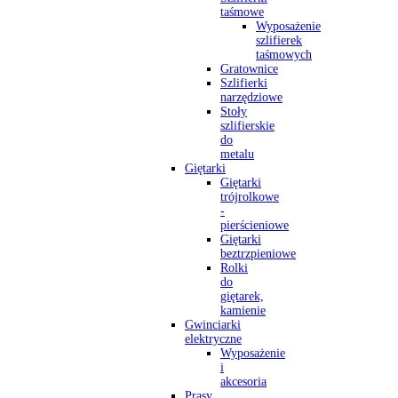
taśmowe
Wyposażenie
szlifierek
taśmowych
Gratownice
Szlifierki
narzędziowe
Stoły
szlifierskie
do
metalu
Giętarki
Giętarki
trójrolkowe
-
pierścieniowe
Giętarki
beztrzpieniowe
Rolki
do
giętarek,
kamienie
Gwinciarki
elektryczne
Wyposażenie
i
akcesoria
Prasy