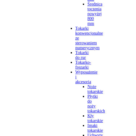
Średnica
toczenia
powyżej
800
mm
Tokarki
konwencjonalne
ze
sterowaniem
numerycznym
Tokarki
do rur
Tokarko-
frezarki
Wyposażenie
i
akcesoria
Noże
tokarskie
Płytki
do
noży
tokarskich
Kły
tokarskie
Imaki
tokarskie
Uchwyty