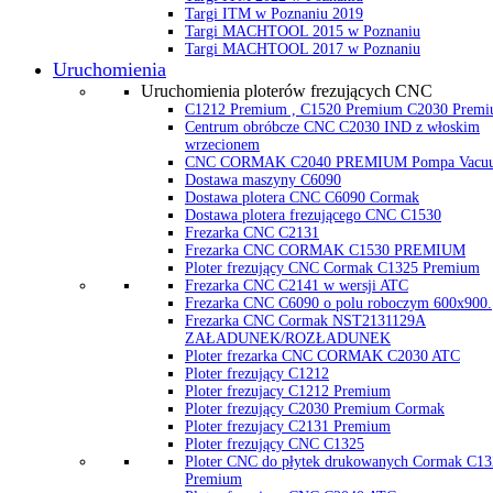
Targi ITM w Poznaniu 2019
Targi MACHTOOL 2015 w Poznaniu
Targi MACHTOOL 2017 w Poznaniu
Uruchomienia
Uruchomienia ploterów frezujących CNC
C1212 Premium , C1520 Premium C2030 Prem
Centrum obróbcze CNC C2030 IND z włoskim
wrzecionem
CNC CORMAK C2040 PREMIUM Pompa Vacu
Dostawa maszyny C6090
Dostawa plotera CNC C6090 Cormak
Dostawa plotera frezującego CNC C1530
Frezarka CNC C2131
Frezarka CNC CORMAK C1530 PREMIUM
Ploter frezujący CNC Cormak C1325 Premium
Frezarka CNC C2141 w wersji ATC
Frezarka CNC C6090 o polu roboczym 600x900.
Frezarka CNC Cormak NST2131129A
ZAŁADUNEK/ROZŁADUNEK
Ploter frezarka CNC CORMAK C2030 ATC
Ploter frezujący C1212
Ploter frezujacy C1212 Premium
Ploter frezujący C2030 Premium Cormak
Ploter frezujacy C2131 Premium
Ploter frezujący CNC C1325
Ploter CNC do płytek drukowanych Cormak C13
Premium