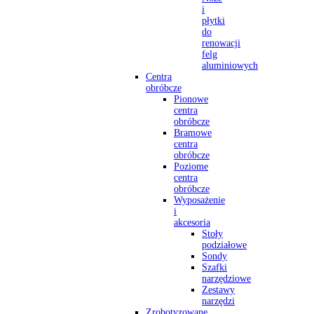
i
płytki
do
renowacji
felg
aluminiowych
Centra
obróbcze
Pionowe
centra
obróbcze
Bramowe
centra
obróbcze
Poziome
centra
obróbcze
Wyposażenie
i
akcesoria
Stoły
podziałowe
Sondy
Szafki
narzędziowe
Zestawy
narzędzi
Zrobotyzowane