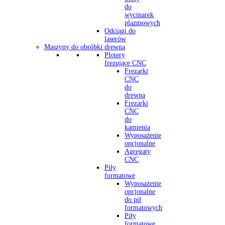
do
wycinarek
plazmowych
Odciągi do
laserów
Maszyny do obróbki drewna
Plotery
frezujące CNC
Frezarki
CNC
do
drewna
Frezarki
CNC
do
kamienia
Wyposażenie
opcjonalne
Agregaty
CNC
Piły
formatowe
Wyposażenie
opcjonalne
do pił
formatowych
Piły
formatowe