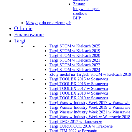
Zestaw
indywidualnych
środków
BHP
Maszyny do prac ziemnych
O firmie
Finansowanie
Targi
Targi STOM w Kielcach 2025
Targi STOM w Kielcach 2019
Targi STOM w Kielcach 2020
Targi STOM w Kielcach 2021
Targi STOM w Kielcach 2022
Targi STOM w Kielcach 2024
Złoty medal na Targach STOM w Kielcach 2019
Targi TOOLEX 2015 w Sosnowcu
Targi TOOLEX 2016 w Sosnowcu
Targi TOOLEX 2017 w Sosnowcu
Targi TOOLEX 2018 w Sosnowcu
Targi TOOLEX 2019 w Sosnowcu
Targi Warsaw Industry Week 2017 w Warszawie
Targi Warsaw Industry Week 2019 w Warszawie
Targi Warsaw Industry Week 2021 w Warszawie
Targi Warsaw Industry Week w Warszawie 2018
Targi EMO 2017 w Hanowerze
Targi EUROTOOL 2016 w Krakowie
Targi ITM 2022 w Poznaniu