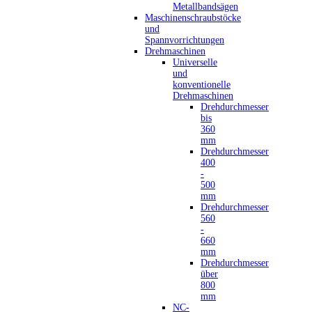
Metallbandsägen
Maschinenschraubstöcke
und
Spannvorrichtungen
Drehmaschinen
Universelle
und
konventionelle
Drehmaschinen
Drehdurchmesser
bis
360
mm
Drehdurchmesser
400
-
500
mm
Drehdurchmesser
560
-
660
mm
Drehdurchmesser
über
800
mm
NC-