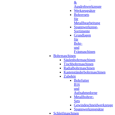
&
Ausdrehwerkzeuge
Werkzeugsätze
Bohrersets
für
Metallbearbeitung
Spannwerkzeug-
Sortimente
Grundlagen
für
Bohr-
und
Fräsmaschinen
Bohrmaschinen
Säulenbohrmaschinen
Tischbohrmaschinen
Radialbohrmaschinen
Kastenständerbohrmaschinen
Zubehör
Bohrfutter
B16
und
Aufnahmedorne
Metallbohrer-
Sets
Gewindeschneidwerkzeuge
Spannwerkzeugsätze
Schleifmaschinen