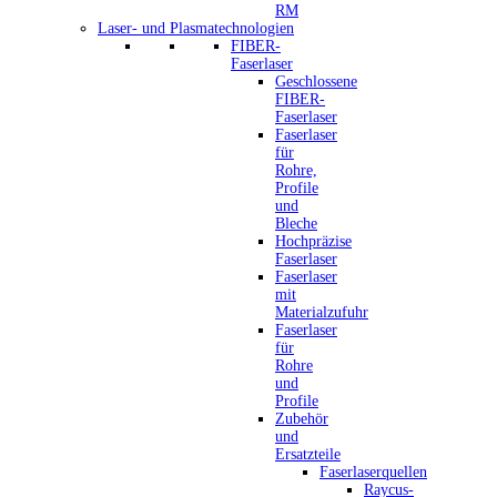
RM
Laser- und Plasmatechnologien
FIBER-
Faserlaser
Geschlossene
FIBER-
Faserlaser
Faserlaser
für
Rohre,
Profile
und
Bleche
Hochpräzise
Faserlaser
Faserlaser
mit
Materialzufuhr
Faserlaser
für
Rohre
und
Profile
Zubehör
und
Ersatzteile
Faserlaserquellen
Raycus-