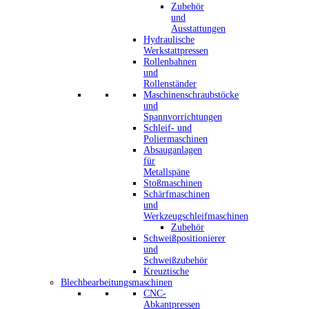
Zubehör
und
Ausstattungen
Hydraulische
Werkstattpressen
Rollenbahnen
und
Rollenständer
Maschinenschraubstöcke
und
Spannvorrichtungen
Schleif- und
Poliermaschinen
Absauganlagen
für
Metallspäne
Stoßmaschinen
Schärfmaschinen
und
Werkzeugschleifmaschinen
Zubehör
Schweißpositionierer
und
Schweißzubehör
Kreuztische
Blechbearbeitungsmaschinen
CNC-
Abkantpressen