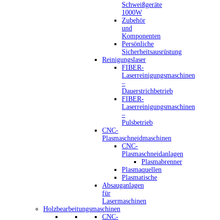
Schweißgeräte
1000W
Zubehör
und
Komponenten
Persönliche
Sicherheitsausrüstung
Reinigungslaser
FIBER-
Laserreinigungsmaschinen
–
Dauerstrichbetrieb
FIBER-
Laserreinigungsmaschinen
–
Pulsbetrieb
CNC-
Plasmaschneidmaschinen
CNC-
Plasmaschneidanlagen
Plasmabrenner
Plasmaquellen
Plasmatische
Absauganlagen
für
Lasermaschinen
Holzbearbeitungsmaschinen
CNC-