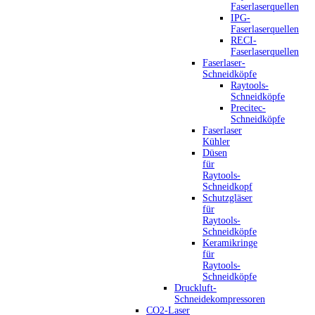
Faserlaserquellen
IPG-
Faserlaserquellen
RECI-
Faserlaserquellen
Faserlaser-
Schneidköpfe
Raytools-
Schneidköpfe
Precitec-
Schneidköpfe
Faserlaser
Kühler
Düsen
für
Raytools-
Schneidkopf
Schutzgläser
für
Raytools-
Schneidköpfe
Keramikringe
für
Raytools-
Schneidköpfe
Druckluft-
Schneidekompressoren
CO2-Laser