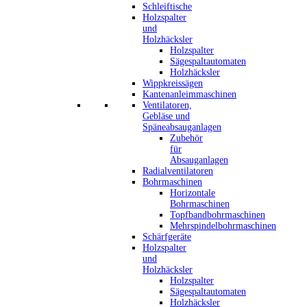
Schleiftische
Holzspalter
und
Holzhäcksler
Holzspalter
Sägespaltautomaten
Holzhäcksler
Wippkreissägen
Kantenanleimmaschinen
Ventilatoren,
Gebläse und
Späneabsauganlagen
Zubehör
für
Absauganlagen
Radialventilatoren
Bohrmaschinen
Horizontale
Bohrmaschinen
Topfbandbohrmaschinen
Mehrspindelbohrmaschinen
Schärfgeräte
Holzspalter
und
Holzhäcksler
Holzspalter
Sägespaltautomaten
Holzhäcksler