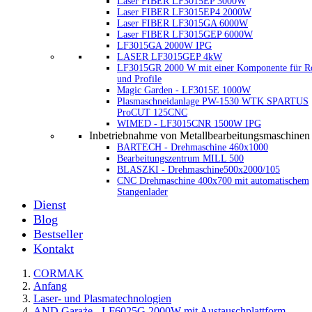
Laser FIBER LF3015EP 3000W
Laser FIBER LF3015EP4 2000W
Laser FIBER LF3015GA 6000W
Laser FIBER LF3015GEP 6000W
LF3015GA 2000W IPG
LASER LF3015GEP 4kW
LF3015GR 2000 W mit einer Komponente für R
und Profile
Magic Garden - LF3015E 1000W
Plasmaschneidanlage PW-1530 WTK SPARTUS
ProCUT 125CNC
WIMED - LF3015CNR 1500W IPG
Inbetriebnahme von Metallbearbeitungsmaschinen
BARTECH - Drehmaschine 460x1000
Bearbeitungszentrum MILL 500
BLASZKI - Drehmaschine500x2000/105
CNC Drehmaschine 400x700 mit automatischem
Stangenlader
Dienst
Blog
Bestseller
Kontakt
CORMAK
Anfang
Laser- und Plasmatechnologien
AND Garaże - LF6025G 2000W mit Austauschplattform