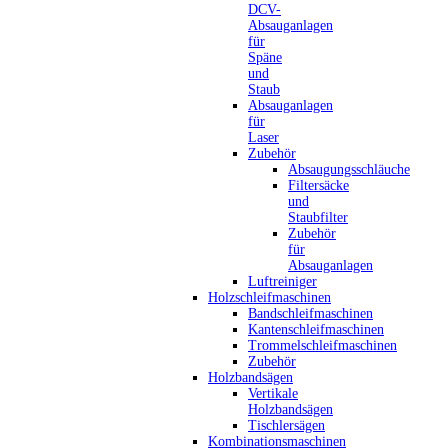
DCV-
Absauganlagen
für
Späne
und
Staub
Absauganlagen
für
Laser
Zubehör
Absaugungsschläuche
Filtersäcke
und
Staubfilter
Zubehör
für
Absauganlagen
Luftreiniger
Holzschleifmaschinen
Bandschleifmaschinen
Kantenschleifmaschinen
Trommelschleifmaschinen
Zubehör
Holzbandsägen
Vertikale
Holzbandsägen
Tischlersägen
Kombinationsmaschinen