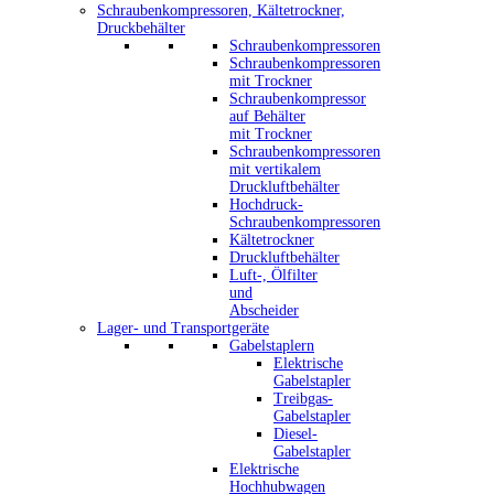
Schraubenkompressoren, Kältetrockner,
Druckbehälter
Schraubenkompressoren
Schraubenkompressoren
mit Trockner
Schraubenkompressor
auf Behälter
mit Trockner
Schraubenkompressoren
mit vertikalem
Druckluftbehälter
Hochdruck-
Schraubenkompressoren
Kältetrockner
Druckluftbehälter
Luft-, Ölfilter
und
Abscheider
Lager- und Transportgeräte
Gabelstaplern
Elektrische
Gabelstapler
Treibgas-
Gabelstapler
Diesel-
Gabelstapler
Elektrische
Hochhubwagen