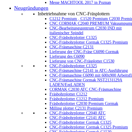
Messe MACHTOOL 2017 in Poznan
Neugründungen
Inbetriebnahme von CNC-Fräsplottern
C1212 Premium , C1520 Premium C2030 Prem
CNC CORMAK C2040 PREMIUM Vakuumpum
CNC-Bearbeitungszentrum C2030 IND mit
italienischer Spindel
CNC-Fräsbohrplotter C1325
CNC-Fräsbohrplotter Cormak C1325 Premium
CNC-Fräsmaschine C2131
Lieferung der CNC-Fräse C6090 Cormak
Lieferung des C6090
Lieferung von CNC-Fräsplotter C1530
CNC-Fräsbohrplotter C1325
CNC-Fräsmaschine C2141 in ATC-Ausführung
CNC-Fräsmaschine C6090 mit 600x900 Arbeitsfl
CNC-Fräsmaschine Cormak NST2131129A
LADEN/EntLADEN
CORMAK C2030 ATC CNC-Fräsmaschine
Fräsbohrplotter C1212
Fräsbohrplotter C1212 Premium
Fräsbohrplotter C2030 Premium Cormak
Milling plotter C2131 Premium
CNC-Fräsbohrplotter C2040 ATC
CNC-Fräsbohrplotter C2141 ATC
CNC-Fräsbohrplotter Cormak C1325
CNC-Fräsbohrplotter Cormak C1325 Premium
CNC-Fräsbohrplotter Cormak C1520