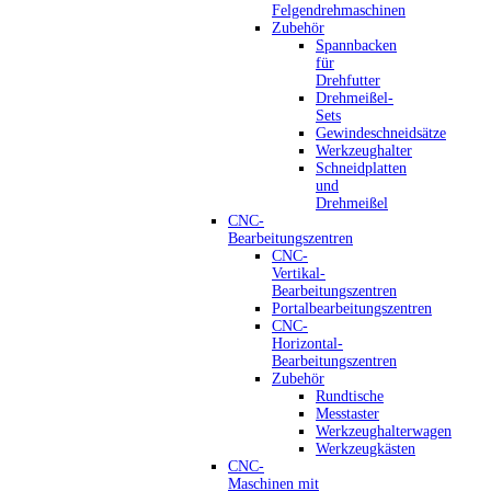
Felgendrehmaschinen
Zubehör
Spannbacken
für
Drehfutter
Drehmeißel-
Sets
Gewindeschneidsätze
Werkzeughalter
Schneidplatten
und
Drehmeißel
CNC-
Bearbeitungszentren
CNC-
Vertikal-
Bearbeitungszentren
Portalbearbeitungszentren
CNC-
Horizontal-
Bearbeitungszentren
Zubehör
Rundtische
Messtaster
Werkzeughalterwagen
Werkzeugkästen
CNC-
Maschinen mit