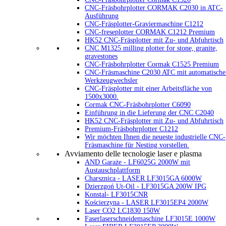
CNC-Fräsbohrplotter CORMAK C2030 in ATC-
Ausführung
CNC-Fräsplotter-Graviermaschine C1212
CNC-freseplotter CORMAK C1212 Premium
HK52 CNC-Fräsplotter mit Zu- und Abfuhrtisch
CNC M1325 milling plotter for stone, granite,
gravestones
CNC-Fräsbohrplotter Cormak C1525 Premium
CNC-Fräsmaschine C2030 ATC mit automatisch
Werkzeugwechsler
CNC-Fräsplotter mit einer Arbeitsfläche von
1500x3000.
Cormak CNC-Fräsbohrplotter C6090
Einführung in die Lieferung der CNC C2040
HK52 CNC-Fräsplotter mit Zu- und Abfuhrtisch
Premium-Fräsbohrplotter C1212
Wir möchten Ihnen die neueste industrielle CNC-
Fräsmaschine für Nesting vorstellen.
Avviamento delle tecnologie laser e plasma
AND Garaże - LF6025G 2000W mit
Austauschplattform
Charsznica - LASER LF3015GA 6000W
Dzierzgoń Ut-Oil - LF3015GA 200W IPG
Konstal- LF3015CNR
Kościerzyna - LASER LF3015EP4 2000W
Laser CO2 LC1830 150W
Faserlaserschneidemaschine LF3015E 1000W