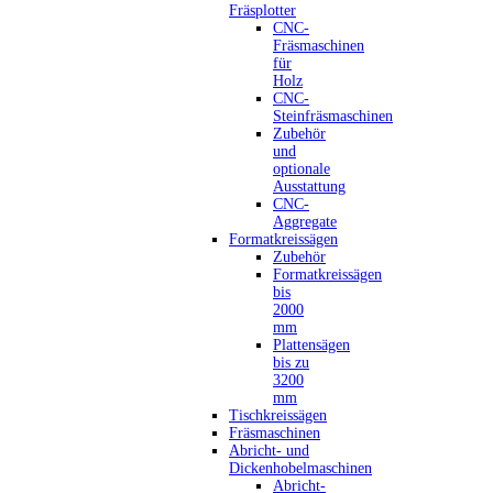
Fräsplotter
CNC-
Fräsmaschinen
für
Holz
CNC-
Steinfräsmaschinen
Zubehör
und
optionale
Ausstattung
CNC-
Aggregate
Formatkreissägen
Zubehör
Formatkreissägen
bis
2000
mm
Plattensägen
bis zu
3200
mm
Tischkreissägen
Fräsmaschinen
Abricht- und
Dickenhobelmaschinen
Abricht-