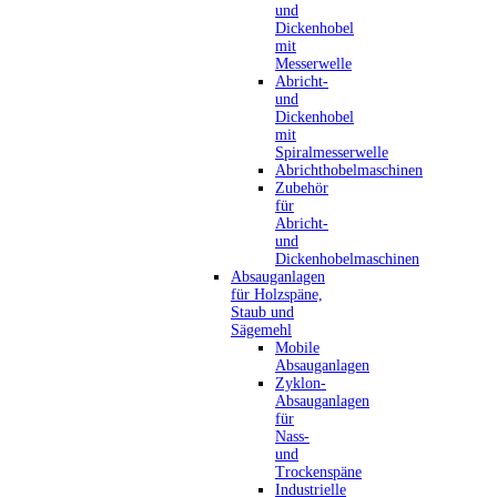
und
Dickenhobel
mit
Messerwelle
Abricht-
und
Dickenhobel
mit
Spiralmesserwelle
Abrichthobelmaschinen
Zubehör
für
Abricht-
und
Dickenhobelmaschinen
Absauganlagen
für Holzspäne,
Staub und
Sägemehl
Mobile
Absauganlagen
Zyklon-
Absauganlagen
für
Nass-
und
Trockenspäne
Industrielle