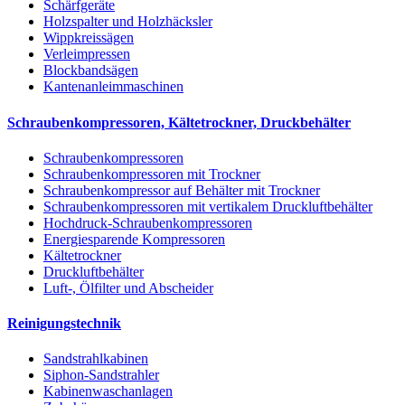
Schärfgeräte
Holzspalter und Holzhäcksler
Wippkreissägen
Verleimpressen
Blockbandsägen
Kantenanleimmaschinen
Schraubenkompressoren, Kältetrockner, Druckbehälter
Schraubenkompressoren
Schraubenkompressoren mit Trockner
Schraubenkompressor auf Behälter mit Trockner
Schraubenkompressoren mit vertikalem Druckluftbehälter
Hochdruck-Schraubenkompressoren
Energiesparende Kompressoren
Kältetrockner
Druckluftbehälter
Luft-, Ölfilter und Abscheider
Reinigungstechnik
Sandstrahlkabinen
Siphon-Sandstrahler
Kabinenwaschanlagen