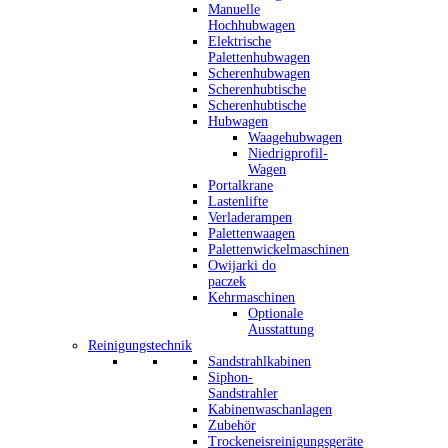
Manuelle
Hochhubwagen
Elektrische
Palettenhubwagen
Scherenhubwagen
Scherenhubtische
Scherenhubtische
Hubwagen
Waagehubwagen
Niedrigprofil-
Wagen
Portalkrane
Lastenlifte
Verladerampen
Palettenwaagen
Palettenwickelmaschinen
Owijarki do
paczek
Kehrmaschinen
Optionale
Ausstattung
Reinigungstechnik
Sandstrahlkabinen
Siphon-
Sandstrahler
Kabinenwaschanlagen
Zubehör
Trockeneisreinigungsgeräte