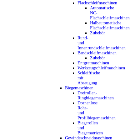
Flachschleifmaschinen
Automatische
NC-
Flachschleifmaschinen
Halbautomatische
Flachschleifmaschinen
Zubehör
Rund-
und
Innenrundschleifmaschinen
Bandschleifmaschinen
Zubehör
Entgratmaschinen
Werkzeugschleifmaschinen
Schleiftische
mit
Absaugung
Biegemaschinen
Dreirollen-
Ringbiegemaschinen
Dornenlose
Rohr-
und
Profilbiegemaschinen
Biegerollen
und
Biegematrizen
Gewindeschneidmaschinen