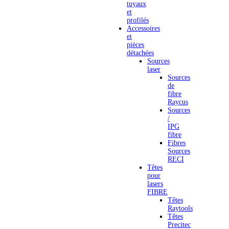
tuyaux
et
profilés
Accessoires
et
pièces
détachées
Sources
laser
Sources
de
fibre
Raycus
Sources
/
IPG
fibre
Fibres
Sources
RECI
Têtes
pour
lasers
FIBRE
Têtes
Raytools
Têtes
Precitec