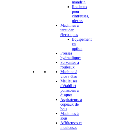
mandrin
Rouleaux
pour
cintreuses,
pierres
Machines à
tarauder
électriques
Équipement
en
option
Presses
hydrauliques
Servantes à
rouleaux
Machine à
vice / étau
Meuleuses
d'établi et
polissoirs à
disques
Aspirateurs à
copeaux de
bois
Machines à
sous
Affûteuses et
meuleuses