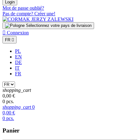
Login
Mot de passe oublié?
Pas de compte? Créer une!
Sélectionnez votre pays de livraison

Connexion
FR

PL
EN
DE
IT
FR
shopping_cart
0,00 €
0 pcs.
shopping_cart
0
0,00 €
0 pcs.
Panier