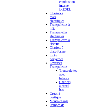
combustion
interne
DIESEL
Chariots à
mâts
électriques
Transpalettes à
mât
Transpalettes
électriques
Transpalettes à
ciseaux
Chariots à
plate-forme
Stoły
nożycowe
Laveuses
Transpalettes
Transpalettes
avec
balance
Chariots
à profil
bas
Grues à
portique
Monte-charge
Rampes de