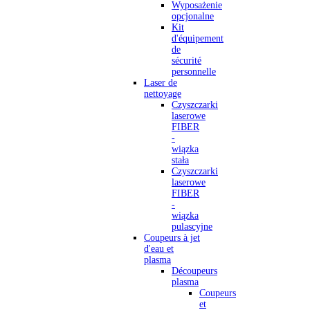
Wyposażenie
opcjonalne
Kit
d'équipement
de
sécurité
personnelle
Laser de
nettoyage
Czyszczarki
laserowe
FIBER
-
wiązka
stała
Czyszczarki
laserowe
FIBER
-
wiązka
pulascyjne
Coupeurs à jet
d'eau et
plasma
Découpeurs
plasma
Coupeurs
et