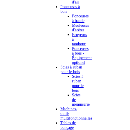
d'air
Ponceuses à
bois
Ponceuses
à bande
Meuleuses
d'arêtes
Broyeurs
à
tambour
Ponceuses
à bois -
Équipement
optionel
Scies à ruban
pour le bois
Scies à
ruban
pour le
bois
Scies
de
menuiserie
Machines-
outils
multifonctionnelles
Tables de
ponçage