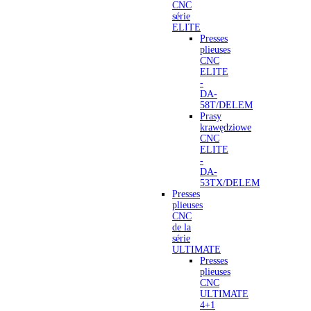
CNC
série
ELITE
Presses
plieuses
CNC
ELITE
-
DA-
58T/DELEM
Prasy
krawędziowe
CNC
ELITE
-
DA-
53TX/DELEM
Presses
plieuses
CNC
de la
série
ULTIMATE
Presses
plieuses
CNC
ULTIMATE
4+1