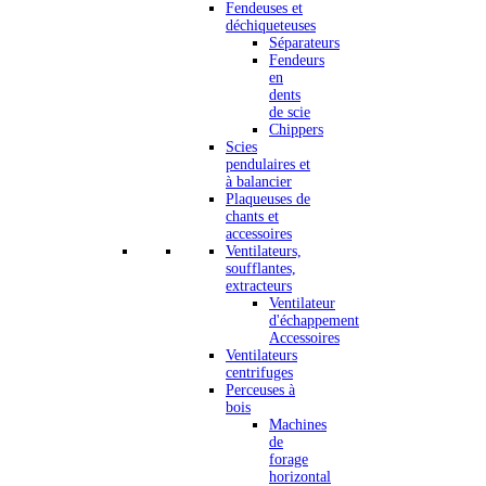
Fendeuses et
déchiqueteuses
Séparateurs
Fendeurs
en
dents
de scie
Chippers
Scies
pendulaires et
à balancier
Plaqueuses de
chants et
accessoires
Ventilateurs,
soufflantes,
extracteurs
Ventilateur
d'échappement
Accessoires
Ventilateurs
centrifuges
Perceuses à
bois
Machines
de
forage
horizontal