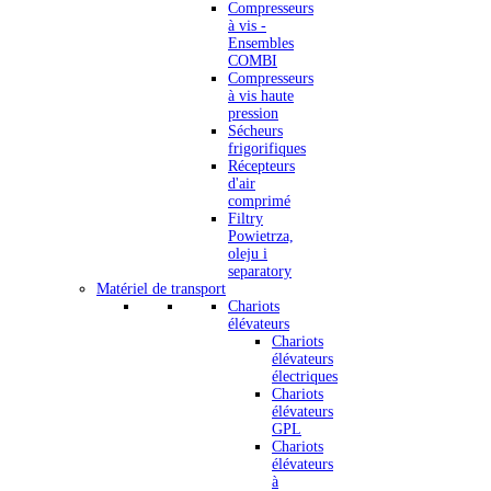
Compresseurs
à vis -
Ensembles
COMBI
Compresseurs
à vis haute
pression
Sécheurs
frigorifiques
Récepteurs
d'air
comprimé
Filtry
Powietrza,
oleju i
separatory
Matériel de transport
Chariots
élévateurs
Chariots
élévateurs
électriques
Chariots
élévateurs
GPL
Chariots
élévateurs
à