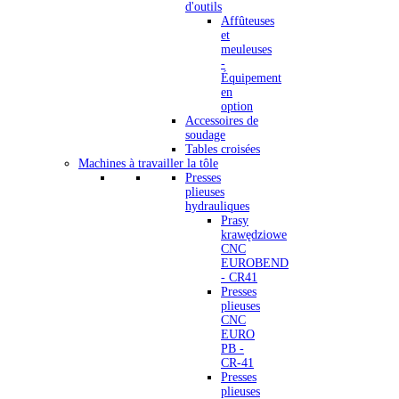
d'outils
Affûteuses
et
meuleuses
-
Équipement
en
option
Accessoires de
soudage
Tables croisées
Machines à travailler la tôle
Presses
plieuses
hydrauliques
Prasy
krawędziowe
CNC
EUROBEND
- CR41
Presses
plieuses
CNC
EURO
PB -
CR-41
Presses
plieuses