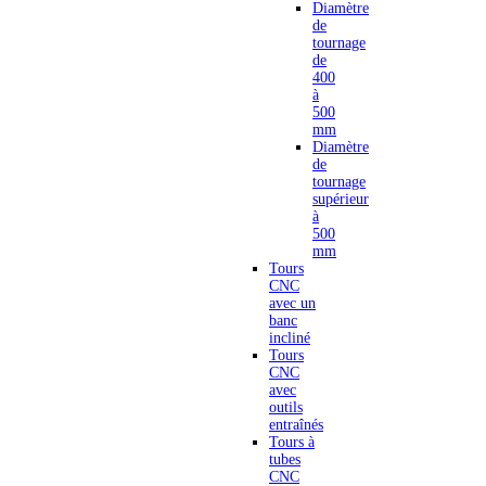
Diamètre
de
tournage
de
400
à
500
mm
Diamètre
de
tournage
supérieur
à
500
mm
Tours
CNC
avec un
banc
incliné
Tours
CNC
avec
outils
entraînés
Tours à
tubes
CNC