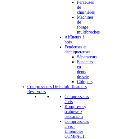
Perceuses
de
charnières
Machines
de
forage
multibroches
Affûteurs à
bois
Fendeuses et
déchiqueteuses
Séparateurs
Fendeurs
en
dents
de scie
Chippers
Compresseurs Déshumidificateurs
Réservoirs
Compresseurs
à vis
Kompresory
śrubowe z
osusaczem
Compresseurs
à vis -
Ensembles
COMPACT