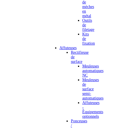
de
mèches
en
métal
Outils
de
filetage
Kits
de
fixation
Affuteuses
Rectifieuse
de
surface
Meuleuses
automatiques
NC
Meuleuses
de
surface
semi-
automatiques
Affuteuses
-
Équipements
optionnels
Ponceuses
/