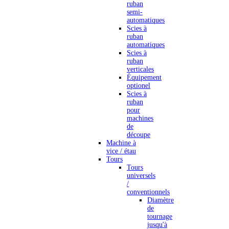
ruban
semi-
automatiques
Scies à
ruban
automatiques
Scies à
ruban
verticales
Équipement
optionel
Scies à
ruban
pour
machines
de
découpe
Machine à
vice / étau
Tours
Tours
universels
/
conventionnels
Diamètre
de
tournage
jusqu'à