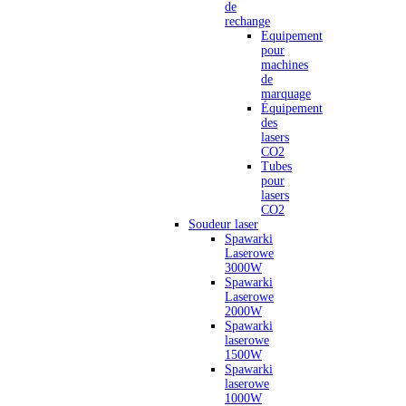
de
rechange
Equipement
pour
machines
de
marquage
Équipement
des
lasers
CO2
Tubes
pour
lasers
CO2
Soudeur laser
Spawarki
Laserowe
3000W
Spawarki
Laserowe
2000W
Spawarki
laserowe
1500W
Spawarki
laserowe
1000W