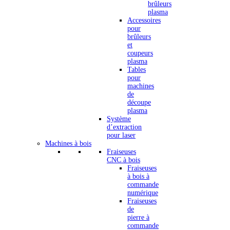
brûleurs
plasma
Accessoires
pour
brûleurs
et
coupeurs
plasma
Tables
pour
machines
de
découpe
plasma
Système
d’extraction
pour laser
Machines à bois
Fraiseuses
CNC à bois
Fraiseuses
à bois à
commande
numérique
Fraiseuses
de
pierre à
commande