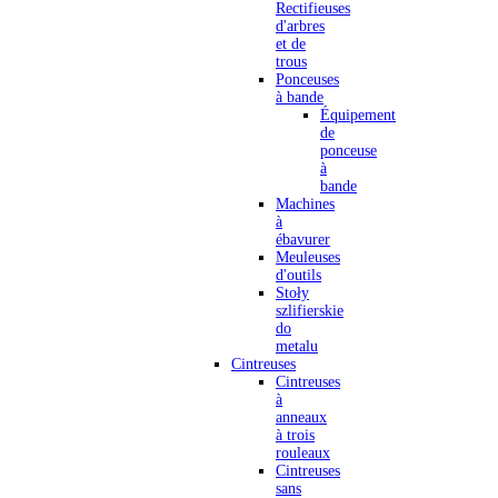
Rectifieuses
d'arbres
et de
trous
Ponceuses
à bande
Équipement
de
ponceuse
à
bande
Machines
à
ébavurer
Meuleuses
d'outils
Stoły
szlifierskie
do
metalu
Cintreuses
Cintreuses
à
anneaux
à trois
rouleaux
Cintreuses
sans