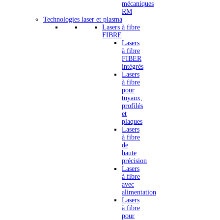
mécaniques
RM
Technologies laser et plasma
Lasers à fibre
FIBRE
Lasers
à fibre
FIBER
intégrés
Lasers
à fibre
pour
tuyaux,
profilés
et
plaques
Lasers
à fibre
de
haute
précision
Lasers
à fibre
avec
alimentation
Lasers
à fibre
pour