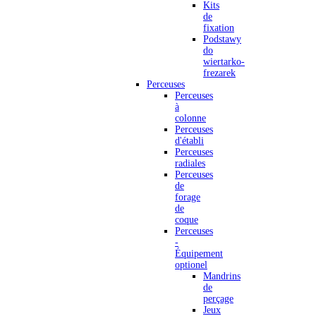
Kits
de
fixation
Podstawy
do
wiertarko-
frezarek
Perceuses
Perceuses
à
colonne
Perceuses
d'établi
Perceuses
radiales
Perceuses
de
forage
de
coque
Perceuses
-
Équipement
optionel
Mandrins
de
perçage
Jeux