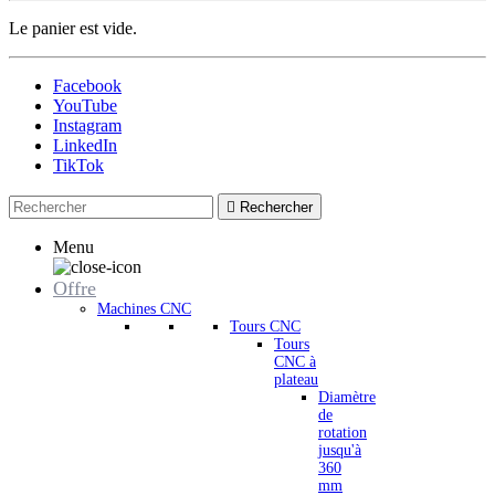
Le panier est vide.
Facebook
YouTube
Instagram
LinkedIn
TikTok

Rechercher
Menu
Offre
Machines CNC
Tours CNC
Tours
CNC à
plateau
Diamètre
de
rotation
jusqu'à
360
mm