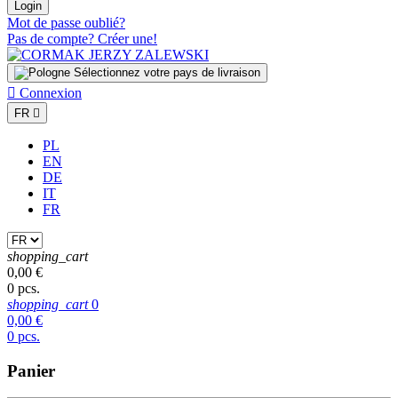
Login
Mot de passe oublié?
Pas de compte? Créer une!
Sélectionnez votre pays de livraison

Connexion
FR

PL
EN
DE
IT
FR
shopping_cart
0,00 €
0 pcs.
shopping_cart
0
0,00 €
0 pcs.
Panier