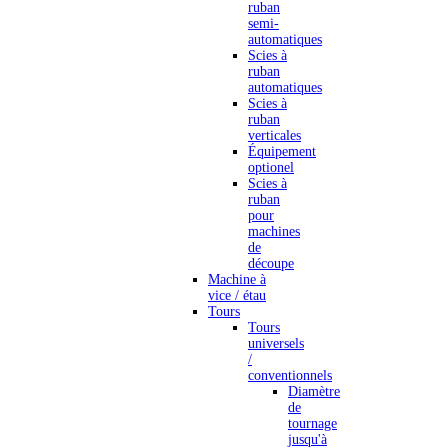
ruban
semi-
automatiques
Scies à
ruban
automatiques
Scies à
ruban
verticales
Équipement
optionel
Scies à
ruban
pour
machines
de
découpe
Machine à
vice / étau
Tours
Tours
universels
/
conventionnels
Diamètre
de
tournage
jusqu'à