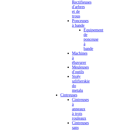
Rectifieuses
d'arbres
et de
trous
Ponceuses
à bande
Équipement
de
ponceuse
à
bande
Machines
à
ébavurer
Meuleuses
d'outils
Stoły
szlifierskie
do
metalu
Cintreuses
Cintreuses
à
anneaux
à trois
rouleaux
Cintreuses
sans