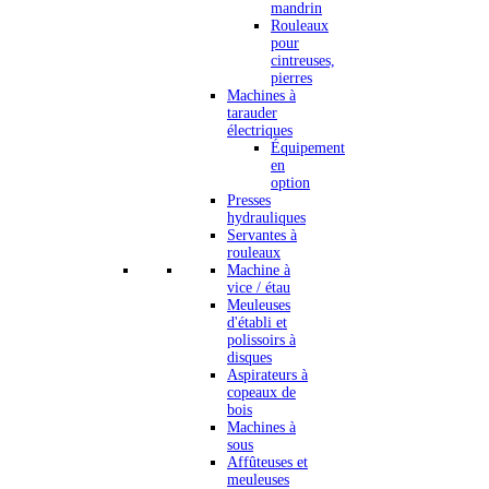
mandrin
Rouleaux
pour
cintreuses,
pierres
Machines à
tarauder
électriques
Équipement
en
option
Presses
hydrauliques
Servantes à
rouleaux
Machine à
vice / étau
Meuleuses
d'établi et
polissoirs à
disques
Aspirateurs à
copeaux de
bois
Machines à
sous
Affûteuses et
meuleuses