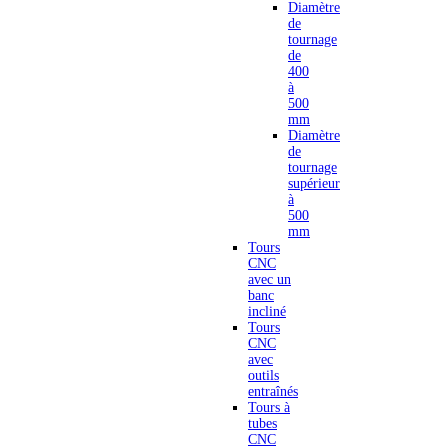
Diamètre
de
tournage
de
400
à
500
mm
Diamètre
de
tournage
supérieur
à
500
mm
Tours
CNC
avec un
banc
incliné
Tours
CNC
avec
outils
entraînés
Tours à
tubes
CNC