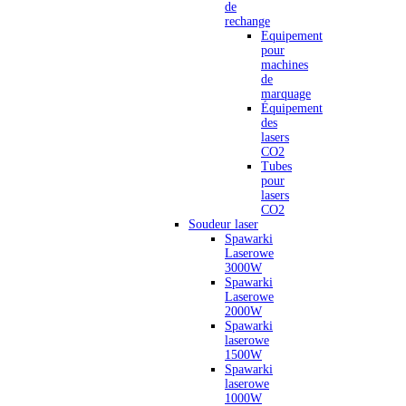
de
rechange
Equipement
pour
machines
de
marquage
Équipement
des
lasers
CO2
Tubes
pour
lasers
CO2
Soudeur laser
Spawarki
Laserowe
3000W
Spawarki
Laserowe
2000W
Spawarki
laserowe
1500W
Spawarki
laserowe
1000W