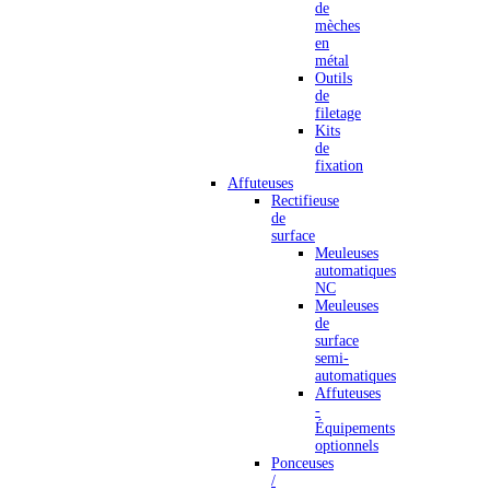
de
mèches
en
métal
Outils
de
filetage
Kits
de
fixation
Affuteuses
Rectifieuse
de
surface
Meuleuses
automatiques
NC
Meuleuses
de
surface
semi-
automatiques
Affuteuses
-
Équipements
optionnels
Ponceuses
/