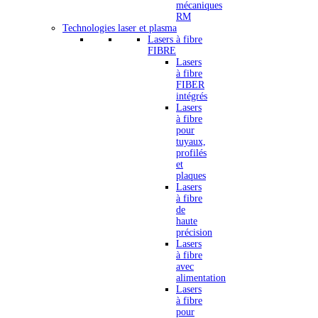
mécaniques
RM
Technologies laser et plasma
Lasers à fibre
FIBRE
Lasers
à fibre
FIBER
intégrés
Lasers
à fibre
pour
tuyaux,
profilés
et
plaques
Lasers
à fibre
de
haute
précision
Lasers
à fibre
avec
alimentation
Lasers
à fibre
pour