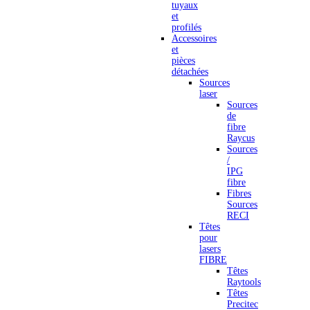
tuyaux
et
profilés
Accessoires
et
pièces
détachées
Sources
laser
Sources
de
fibre
Raycus
Sources
/
IPG
fibre
Fibres
Sources
RECI
Têtes
pour
lasers
FIBRE
Têtes
Raytools
Têtes
Precitec