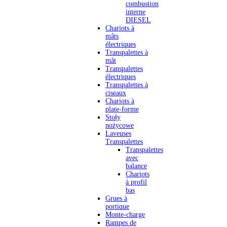
combustion
interne
DIESEL
Chariots à
mâts
électriques
Transpalettes à
mât
Transpalettes
électriques
Transpalettes à
ciseaux
Chariots à
plate-forme
Stoły
nożycowe
Laveuses
Transpalettes
Transpalettes
avec
balance
Chariots
à profil
bas
Grues à
portique
Monte-charge
Rampes de