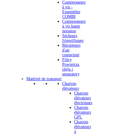
Compresseurs
à vis -
Ensembles
COMBI
Compresseurs
à vis haute
pression
Sécheurs
frigorifiques
Récepteurs
d'air
comprimé
Filtry
Powietrza,
oleju i
separatory
Matériel de transport
Chariots
élévateurs
Chariots
élévateurs
électriques
Chariots
élévateurs
GPL
Chariots
élévateurs
à