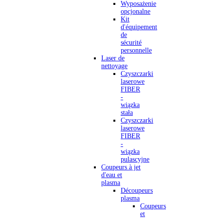
Wyposażenie
opcjonalne
Kit
d'équipement
de
sécurité
personnelle
Laser de
nettoyage
Czyszczarki
laserowe
FIBER
-
wiązka
stała
Czyszczarki
laserowe
FIBER
-
wiązka
pulascyjne
Coupeurs à jet
d'eau et
plasma
Découpeurs
plasma
Coupeurs
et