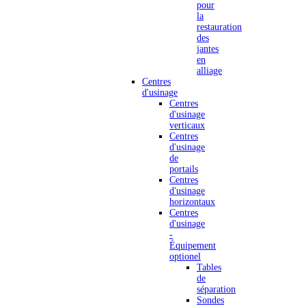
pour
la
restauration
des
jantes
en
alliage
Centres
d'usinage
Centres
d'usinage
verticaux
Centres
d'usinage
de
portails
Centres
d'usinage
horizontaux
Centres
d'usinage
-
Équipement
optionel
Tables
de
séparation
Sondes