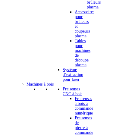
brûleurs
plasma
Accessoires
pour
brûleurs
et
coupeurs
plasma
Tables
pour
machines
de
découpe
plasma
Système
d’extraction
pour laser
Machines à bois
Fraiseuses
CNC à bois
Fraiseuses
à bois à
commande
numérique
Fraiseuses
de
pierre à
commande