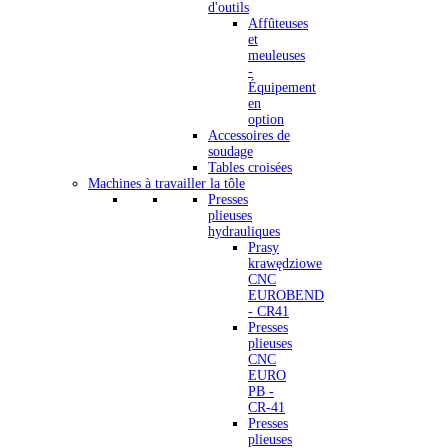
d'outils
Affûteuses
et
meuleuses
-
Équipement
en
option
Accessoires de
soudage
Tables croisées
Machines à travailler la tôle
Presses
plieuses
hydrauliques
Prasy
krawędziowe
CNC
EUROBEND
- CR41
Presses
plieuses
CNC
EURO
PB -
CR-41
Presses
plieuses