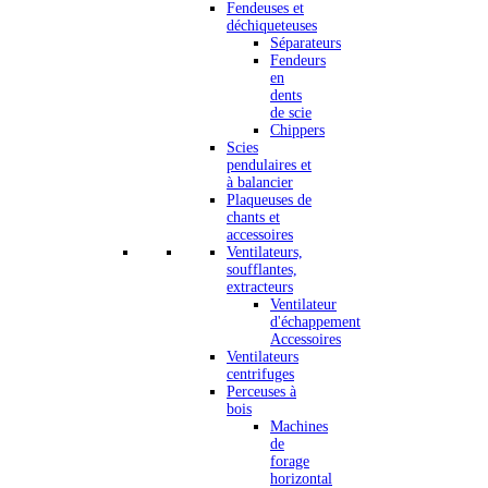
Fendeuses et
déchiqueteuses
Séparateurs
Fendeurs
en
dents
de scie
Chippers
Scies
pendulaires et
à balancier
Plaqueuses de
chants et
accessoires
Ventilateurs,
soufflantes,
extracteurs
Ventilateur
d'échappement
Accessoires
Ventilateurs
centrifuges
Perceuses à
bois
Machines
de
forage
horizontal