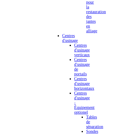
pour
la
restauration
des
jantes
en
alliage
Centres
d'usinage
Centres
d'usinage
verticaux
Centres
d'usinage
de
portails
Centres
d'usinage
horizontaux
Centres
d'usinage
-
Équipement
optionel
Tables
de
séparation
Sondes