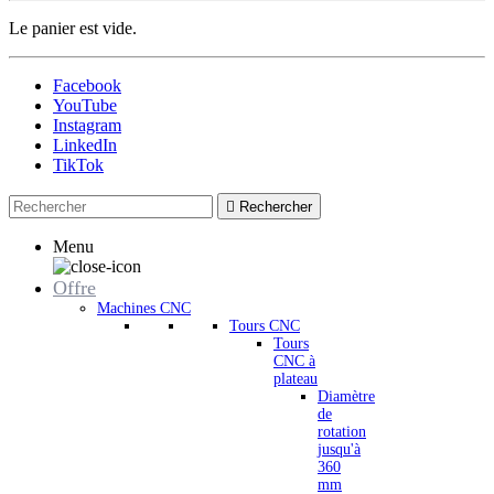
Le panier est vide.
Facebook
YouTube
Instagram
LinkedIn
TikTok

Rechercher
Menu
Offre
Machines CNC
Tours CNC
Tours
CNC à
plateau
Diamètre
de
rotation
jusqu'à
360
mm