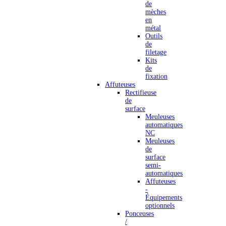
de
mèches
en
métal
Outils
de
filetage
Kits
de
fixation
Affuteuses
Rectifieuse
de
surface
Meuleuses
automatiques
NC
Meuleuses
de
surface
semi-
automatiques
Affuteuses
-
Équipements
optionnels
Ponceuses
/