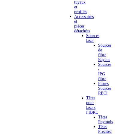
tuyaux
et
profilés
Accessoires
et
pièces
détachées
Sources
laser
Sources
de
fibre
Raycus
Sources
/
IPG
fibre
Fibres
Sources
RECI
Têtes
pour
lasers
FIBRE
Têtes
Raytools
Têtes
Precitec