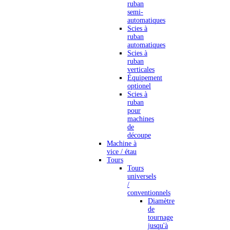
ruban
semi-
automatiques
Scies à
ruban
automatiques
Scies à
ruban
verticales
Équipement
optionel
Scies à
ruban
pour
machines
de
découpe
Machine à
vice / étau
Tours
Tours
universels
/
conventionnels
Diamètre
de
tournage
jusqu'à