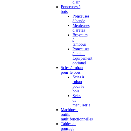
d'air
Ponceuses à
bois
Ponceuses
à bande
Meuleuses
d'arêtes
Broyeurs
à
tambour
Ponceuses
à bois -
Équipement
optionel
Scies à ruban
pour le bois
Scies à
ruban
pour le
bois
Scies
de
menuiserie
Machines-
outils
multifonctionnelles
Tables de
ponçage