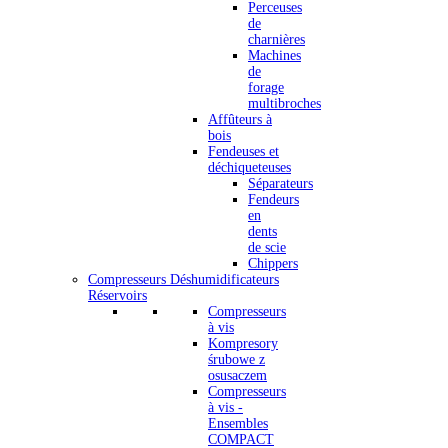
Perceuses
de
charnières
Machines
de
forage
multibroches
Affûteurs à
bois
Fendeuses et
déchiqueteuses
Séparateurs
Fendeurs
en
dents
de scie
Chippers
Compresseurs Déshumidificateurs
Réservoirs
Compresseurs
à vis
Kompresory
śrubowe z
osusaczem
Compresseurs
à vis -
Ensembles
COMPACT