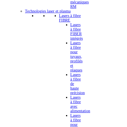
mécaniques
RM
Technologies laser et plasma
Lasers à fibre
FIBRE
Lasers
à fibre
FIBER
intégrés
Lasers
à fibre
pour
tuyaux,
profilés
et
plaques
Lasers
à fibre
de
haute
précision
Lasers
à fibre
avec
alimentation
Lasers
à fibre
pour