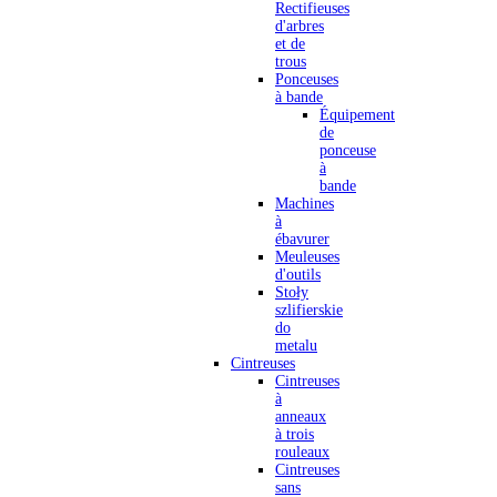
Rectifieuses
d'arbres
et de
trous
Ponceuses
à bande
Équipement
de
ponceuse
à
bande
Machines
à
ébavurer
Meuleuses
d'outils
Stoły
szlifierskie
do
metalu
Cintreuses
Cintreuses
à
anneaux
à trois
rouleaux
Cintreuses
sans