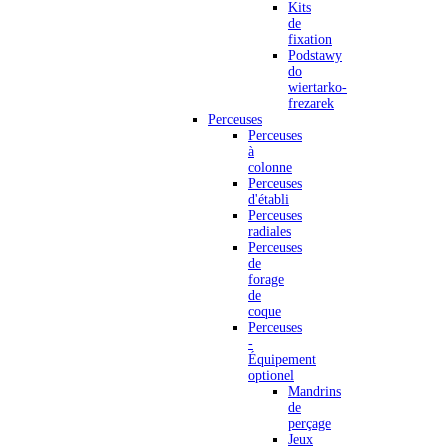
Kits
de
fixation
Podstawy
do
wiertarko-
frezarek
Perceuses
Perceuses
à
colonne
Perceuses
d'établi
Perceuses
radiales
Perceuses
de
forage
de
coque
Perceuses
-
Équipement
optionel
Mandrins
de
perçage
Jeux