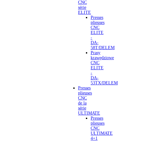
CNC
série
ELITE
Presses
plieuses
CNC
ELITE
-
DA-
58T/DELEM
Prasy
krawędziowe
CNC
ELITE
-
DA-
53TX/DELEM
Presses
plieuses
CNC
de la
série
ULTIMATE
Presses
plieuses
CNC
ULTIMATE
4+1