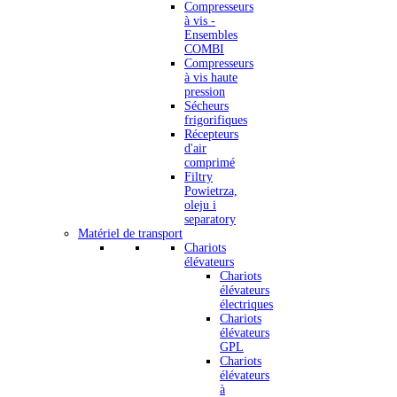
Compresseurs
à vis -
Ensembles
COMBI
Compresseurs
à vis haute
pression
Sécheurs
frigorifiques
Récepteurs
d'air
comprimé
Filtry
Powietrza,
oleju i
separatory
Matériel de transport
Chariots
élévateurs
Chariots
élévateurs
électriques
Chariots
élévateurs
GPL
Chariots
élévateurs
à