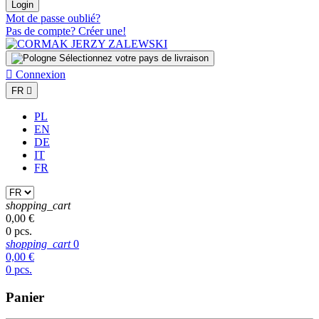
Login
Mot de passe oublié?
Pas de compte? Créer une!
Sélectionnez votre pays de livraison

Connexion
FR

PL
EN
DE
IT
FR
shopping_cart
0,00 €
0 pcs.
shopping_cart
0
0,00 €
0 pcs.
Panier