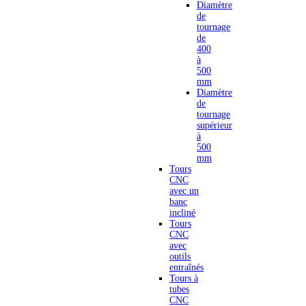
Diamètre
de
tournage
de
400
à
500
mm
Diamètre
de
tournage
supérieur
à
500
mm
Tours
CNC
avec un
banc
incliné
Tours
CNC
avec
outils
entraînés
Tours à
tubes
CNC