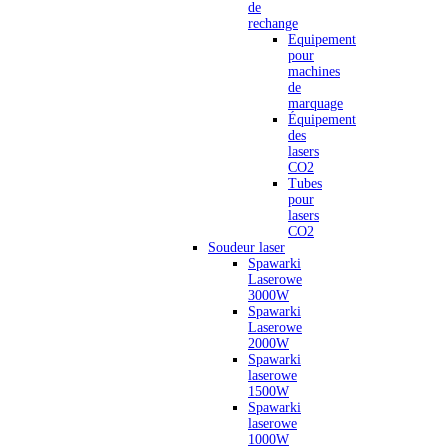
de
rechange
Equipement
pour
machines
de
marquage
Équipement
des
lasers
CO2
Tubes
pour
lasers
CO2
Soudeur laser
Spawarki
Laserowe
3000W
Spawarki
Laserowe
2000W
Spawarki
laserowe
1500W
Spawarki
laserowe
1000W