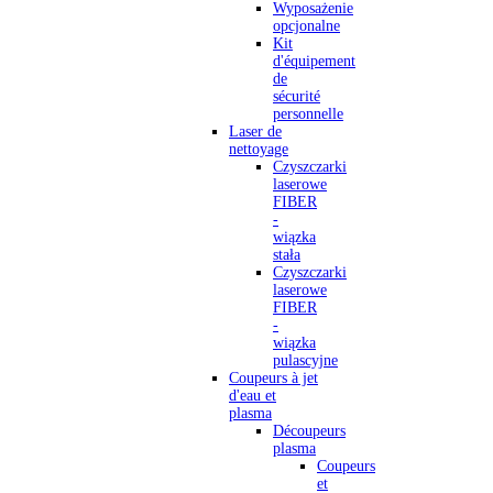
Wyposażenie
opcjonalne
Kit
d'équipement
de
sécurité
personnelle
Laser de
nettoyage
Czyszczarki
laserowe
FIBER
-
wiązka
stała
Czyszczarki
laserowe
FIBER
-
wiązka
pulascyjne
Coupeurs à jet
d'eau et
plasma
Découpeurs
plasma
Coupeurs
et