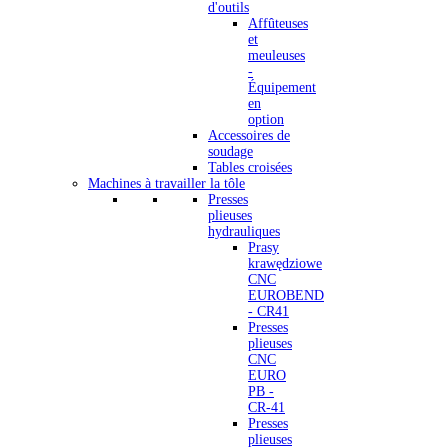
d'outils
Affûteuses
et
meuleuses
-
Équipement
en
option
Accessoires de
soudage
Tables croisées
Machines à travailler la tôle
Presses
plieuses
hydrauliques
Prasy
krawędziowe
CNC
EUROBEND
- CR41
Presses
plieuses
CNC
EURO
PB -
CR-41
Presses
plieuses