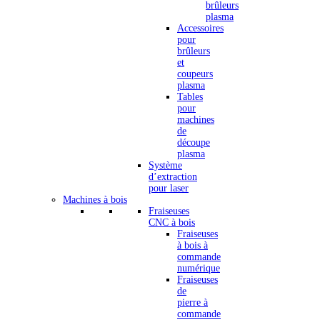
brûleurs
plasma
Accessoires
pour
brûleurs
et
coupeurs
plasma
Tables
pour
machines
de
découpe
plasma
Système
d’extraction
pour laser
Machines à bois
Fraiseuses
CNC à bois
Fraiseuses
à bois à
commande
numérique
Fraiseuses
de
pierre à
commande