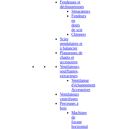
Fendeuses et
déchiqueteuses
Séparateurs
Fendeurs
en
dents
de scie
Chippers
Scies
pendulaires et
à balancier
Plaqueuses de
chants et
accessoires
Ventilateurs,
soufflantes,
extracteurs
Ventilateur
d'échappement
Accessoires
Ventilateurs
centrifuges
Perceuses à
bois
Machines
de
forage
horizontal