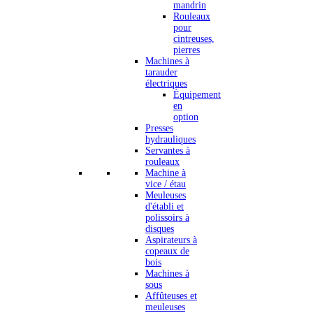
mandrin
Rouleaux
pour
cintreuses,
pierres
Machines à
tarauder
électriques
Équipement
en
option
Presses
hydrauliques
Servantes à
rouleaux
Machine à
vice / étau
Meuleuses
d'établi et
polissoirs à
disques
Aspirateurs à
copeaux de
bois
Machines à
sous
Affûteuses et
meuleuses