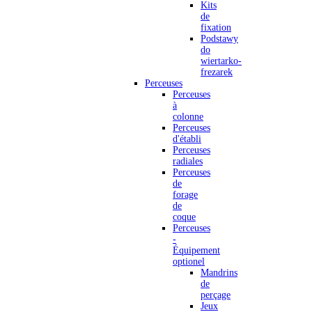
Kits
de
fixation
Podstawy
do
wiertarko-
frezarek
Perceuses
Perceuses
à
colonne
Perceuses
d'établi
Perceuses
radiales
Perceuses
de
forage
de
coque
Perceuses
-
Équipement
optionel
Mandrins
de
perçage
Jeux