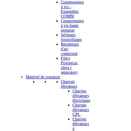
Compresseurs
à vis -
Ensembles
COMBI
Compresseurs
à vis haute
pression
Sécheurs
frigorifiques
Récepteurs
d'air
comprimé
Filtry
Powietrza,
oleju i
separatory
Matériel de transport
Chariots
élévateurs
Chariots
élévateurs
électriques
Chariots
élévateurs
GPL
Chariots
élévateurs
à