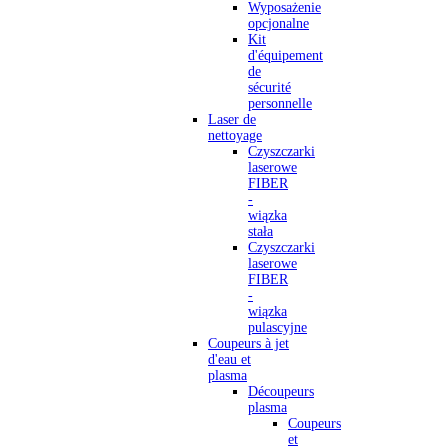
Wyposażenie
opcjonalne
Kit
d'équipement
de
sécurité
personnelle
Laser de
nettoyage
Czyszczarki
laserowe
FIBER
-
wiązka
stała
Czyszczarki
laserowe
FIBER
-
wiązka
pulascyjne
Coupeurs à jet
d'eau et
plasma
Découpeurs
plasma
Coupeurs
et