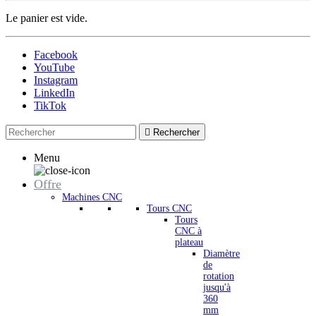
Le panier est vide.
Facebook
YouTube
Instagram
LinkedIn
TikTok

Rechercher
Menu
Offre
Machines CNC
Tours CNC
Tours
CNC à
plateau
Diamètre
de
rotation
jusqu'à
360
mm