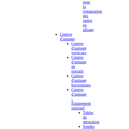
pour
la
restauration
des
jantes
en
alliage
Centres
d'usinage
Centres
d'usinage
verticaux
Centres
d'usinage
de
portails
Centres
d'usinage
horizontaux
Centres
d'usinage
-
Équipement
optionel
Tables
de
séparation
Sondes