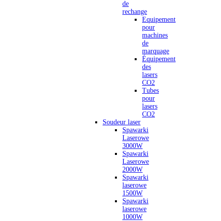
de
rechange
Equipement
pour
machines
de
marquage
Équipement
des
lasers
CO2
Tubes
pour
lasers
CO2
Soudeur laser
Spawarki
Laserowe
3000W
Spawarki
Laserowe
2000W
Spawarki
laserowe
1500W
Spawarki
laserowe
1000W