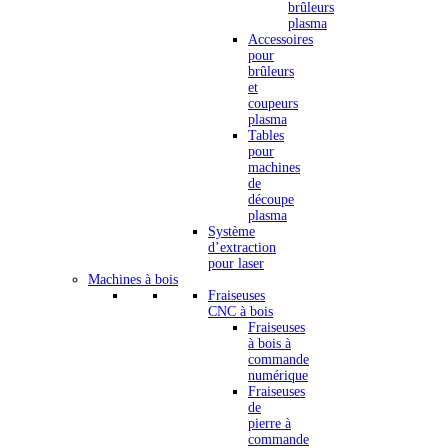
brûleurs
plasma
Accessoires
pour
brûleurs
et
coupeurs
plasma
Tables
pour
machines
de
découpe
plasma
Système
d’extraction
pour laser
Machines à bois
Fraiseuses
CNC à bois
Fraiseuses
à bois à
commande
numérique
Fraiseuses
de
pierre à
commande