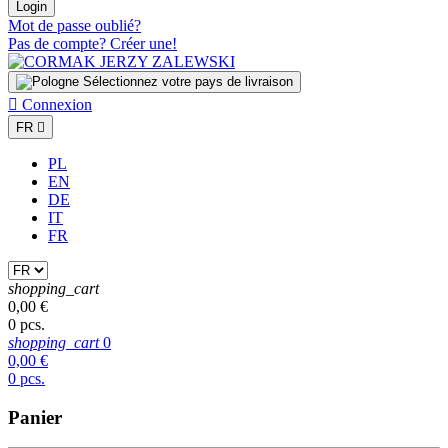
Login
Mot de passe oublié?
Pas de compte? Créer une!
Sélectionnez votre pays de livraison

Connexion
FR

PL
EN
DE
IT
FR
shopping_cart
0,00 €
0 pcs.
shopping_cart
0
0,00 €
0 pcs.
Panier