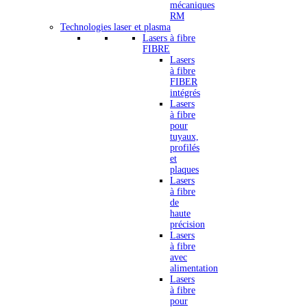
mécaniques
RM
Technologies laser et plasma
Lasers à fibre
FIBRE
Lasers
à fibre
FIBER
intégrés
Lasers
à fibre
pour
tuyaux,
profilés
et
plaques
Lasers
à fibre
de
haute
précision
Lasers
à fibre
avec
alimentation
Lasers
à fibre
pour