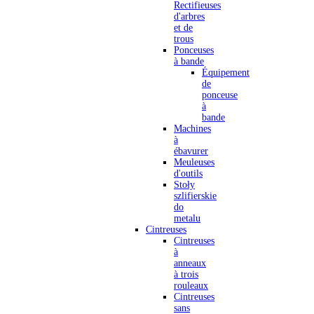
Rectifieuses
d'arbres
et de
trous
Ponceuses
à bande
Équipement
de
ponceuse
à
bande
Machines
à
ébavurer
Meuleuses
d'outils
Stoły
szlifierskie
do
metalu
Cintreuses
Cintreuses
à
anneaux
à trois
rouleaux
Cintreuses
sans