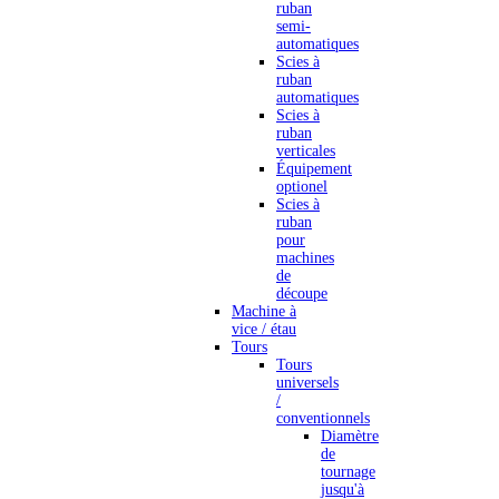
ruban
semi-
automatiques
Scies à
ruban
automatiques
Scies à
ruban
verticales
Équipement
optionel
Scies à
ruban
pour
machines
de
découpe
Machine à
vice / étau
Tours
Tours
universels
/
conventionnels
Diamètre
de
tournage
jusqu'à