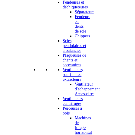
Fendeuses et
déchiqueteuses
Séparateurs
Fendeurs
en
dents
de scie
Chippers
Scies
pendulaires et
à balancier
Plaqueuses de
chants et
accessoires
Ventilateurs,
soufflantes,
extracteurs
Ventilateur
d'échappement
Accessoires
Ventilateurs
centrifuges
Perceuses à
bois
Machines
de
forage
horizontal