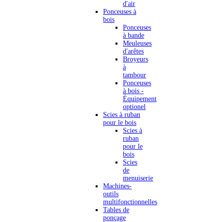
d'air
Ponceuses à
bois
Ponceuses
à bande
Meuleuses
d'arêtes
Broyeurs
à
tambour
Ponceuses
à bois -
Équipement
optionel
Scies à ruban
pour le bois
Scies à
ruban
pour le
bois
Scies
de
menuiserie
Machines-
outils
multifonctionnelles
Tables de
ponçage