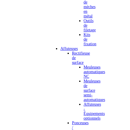
de
mèches
en
métal
Outils
de
filetage
Kits
de
fixation
Affuteuses
Rectifieuse
de
surface
Meuleuses
automatiques
NC
Meuleuses
de
surface
semi-
automatiques
Affuteuses
-
Équipements
optionnels
Ponceuses
/