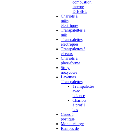
combustion
interne
DIESEL
Chariots à
mâts
électriques
Transpalettes à
mât
Transpalettes
électriques
Transpalettes à
ciseaux
Chariots à
plate-forme
Stoły
nożycowe
Laveuses
Transpalettes
Transpalettes
avec
balance
Chariots
à profil
bas
Grues à
portique
Monte-charge
Rampes de