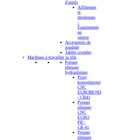
d'outils
Affûteuses
et
meuleuses
-
Équipement
en
option
Accessoires de
soudage
Tables croisées
Machines à travailler la tôle
Presses
plieuses
hydrauliques
Prasy
krawędziowe
CNC
EUROBEND
- CR41
Presses
plieuses
CNC
EURO
PB -
CR-41
Presses
plieuses