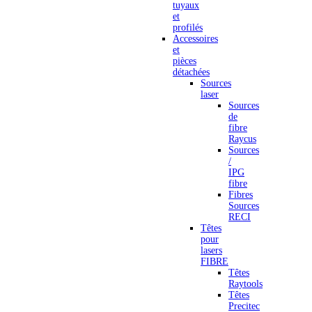
tuyaux
et
profilés
Accessoires
et
pièces
détachées
Sources
laser
Sources
de
fibre
Raycus
Sources
/
IPG
fibre
Fibres
Sources
RECI
Têtes
pour
lasers
FIBRE
Têtes
Raytools
Têtes
Precitec