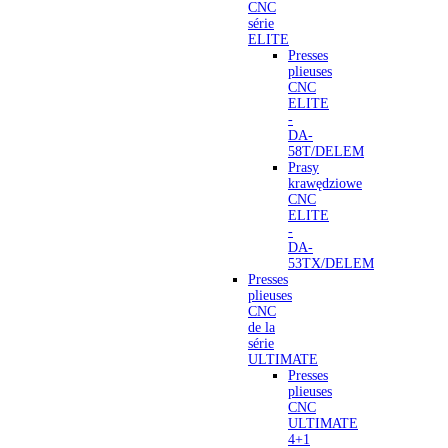
CNC
série
ELITE
Presses
plieuses
CNC
ELITE
-
DA-
58T/DELEM
Prasy
krawędziowe
CNC
ELITE
-
DA-
53TX/DELEM
Presses
plieuses
CNC
de la
série
ULTIMATE
Presses
plieuses
CNC
ULTIMATE
4+1