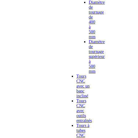
Diamètre
de
tournage
de
400
à
500
mm
Diamètre
de
tournage
supérieur
à
500
mm
Tours
CNC
avec un
banc
incliné
Tours
CNC
avec
outils
entraînés
Tours à
tubes
CNC