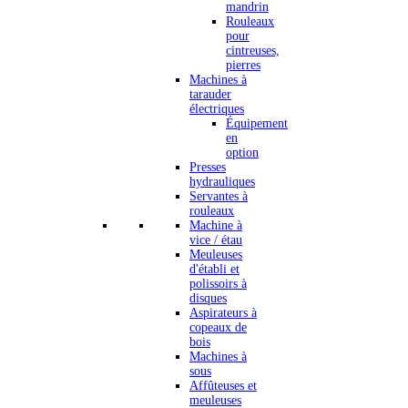
mandrin
Rouleaux
pour
cintreuses,
pierres
Machines à
tarauder
électriques
Équipement
en
option
Presses
hydrauliques
Servantes à
rouleaux
Machine à
vice / étau
Meuleuses
d'établi et
polissoirs à
disques
Aspirateurs à
copeaux de
bois
Machines à
sous
Affûteuses et
meuleuses